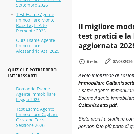
Settembre 2026
Test Esame Agente
Immobiliare Monte
Il migliore mod
Rosa Laghi Alto
Piemonte 2026
test pratici e 
Quiz Esame Agente
aggiornata 202
Immobiliare
Alessandria Asti 2026
6 min.
07/08/2026
QUIZ CHE POTREBBERO
INTERESSARTI..
Avete intenzione di soste
Immobiliare Caltanissetta
Domande Esame
Esame Agente Immobiliare 
Agente Immobiliare
Esame Agente Immobiliare C
Foggia 2026
Caltanissetta pdf
.
Test Esame Agente
Immobiliare Cagliari-
Siete pronti a studiare co
Oristano Terza
Sessione 2026
per non fare più parte di q