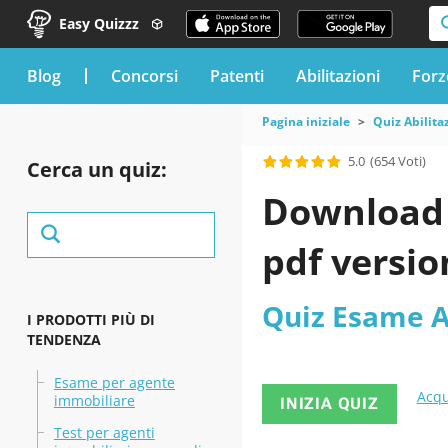
Easy Quizzz
blog
Concorsi
Patenti
Abilitazioni
Forz
Pagina iniziale
Quiz Abilita
5.0
(654 Voti)
Cerca un quiz:
Download 
pdf versio
Quiz Esame A
I PRODOTTI PIÙ DI
TENDENZA
Esame per agente
Acqu
immobiliare
INIZIA QUIZ
Test per agenti