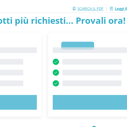
|
SCARICA IL PDF
Leggi 
tti più richiesti... Provali ora!
1
1
ORA!
PROVA ORA!