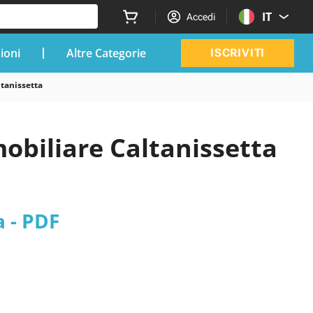
IT
Accedi
zioni
Altre Categorie
ISCRIVITI
tanissetta
biliare Caltanissetta
 - PDF