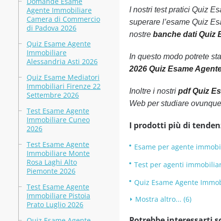
Domande Esame
Agente Immobiliare
I nostri test pratici Quiz 
Camera di Commercio
superare l’esame Quiz Esa
di Padova 2026
nostre
banche dati Quiz 
Quiz Esame Agente
Immobiliare
In questo modo potrete st
Alessandria Asti 2026
2026 Quiz Esame Agente 
Quiz Esame Mediatori
Immobiliari Firenze 22
Inoltre i nostri
pdf Quiz Es
Settembre 2026
Web per studiare ovunque
Test Esame Agente
Immobiliare Cuneo
I prodotti più di tenden
2026
Test Esame Agente
Esame per agente immobi
Immobiliare Monte
Rosa Laghi Alto
Test per agenti immobilia
Piemonte 2026
Quiz Esame Agente Immobi
Test Esame Agente
Immobiliare Pistoia
Mostra altro... (6)
Prato Luglio 2026
Potrebbe interessarti s
Quiz Esame Agente