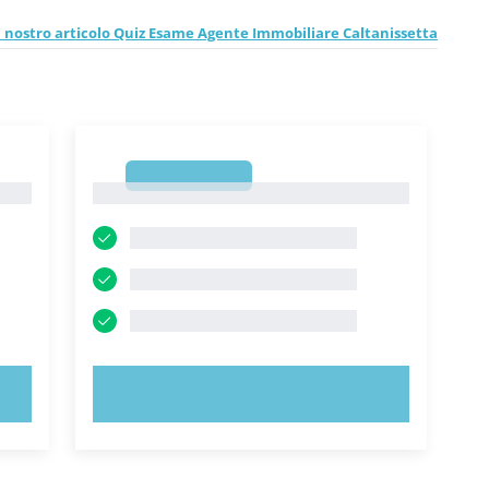
il nostro articolo Quiz Esame Agente Immobiliare Caltanissetta
1
1
PROVA ORA!