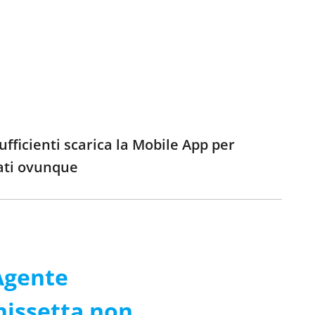
fficienti scarica la Mobile App per
ati ovunque
Agente
nissetta non