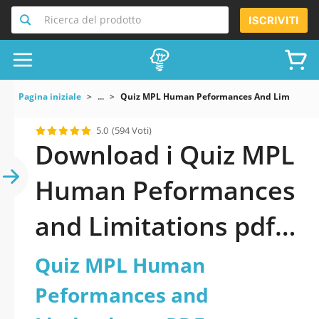
Ricerca del prodotto
ISCRIVITI
Pagina iniziale
...
Quiz MPL Human Peformances And Limitation
5.0
(594 Voti)
Download i Quiz MPL
Human Peformances
and Limitations pdf
versione 2026
Quiz MPL Human
aggiornati
Peformances and