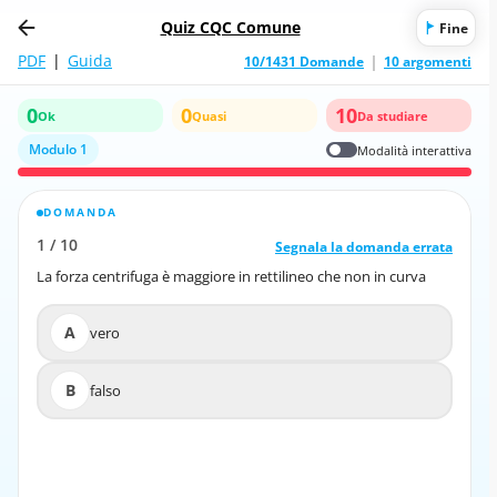
Quiz CQC Comune
Fine
PDF
|
Guida
10/1431 Domande
10 argomenti
0
0
10
Ok
Quasi
Da studiare
Modulo 1
Modalità interattiva
DOMANDA
RISPOSTA CORRETTA
1
/
10
10
/
1
Segnala la domanda errata
Segnala la domanda errata
La forza centrifuga è maggiore in rettilineo che non in curva
La forza centrifuga è maggiore in rettilineo che non in curva
A
vero
A
vero
B
falso
B
falso
SPIEGAZIONE