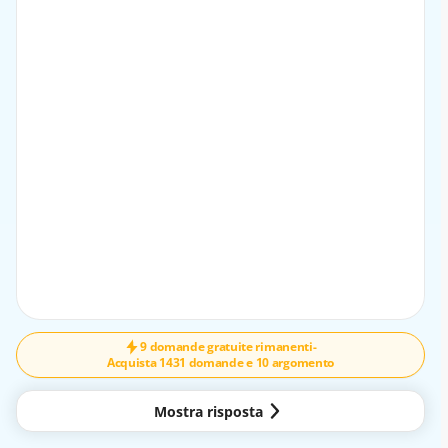
La forza centrifuga è maggiore in curva che non in
rettilineo
Questa affermazione è falsa, al contrario la forza
centrifuga è maggiore in curva rispetto al rettilineo.
9 domande gratuite rimanenti
-
Acquista 1431 domande e 10 argomento
Mostra risposta