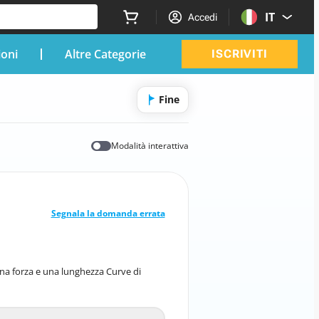
IT
Accedi
ioni
Altre Categorie
ISCRIVITI
Fine
Modalità interattiva
RISPOSTA CORRETTA
10
/
1
Segnala la domanda errata
Coppia motrice
a forza e una lunghezza Curve di
ra una forza e una lunghezza Curve di
coppia e di potenza del motore