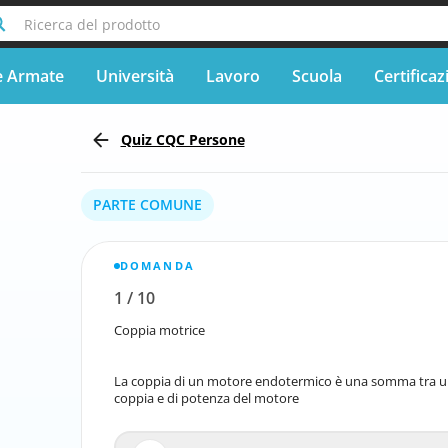
Ricerca del prodotto
e Armate
Università
Lavoro
Scuola
Certificaz
Quiz CQC Persone
PARTE COMUNE
DOMANDA
1
/
10
Segnala la domanda errata
Coppia motrice
La coppia di un motore endotermico è una somma tra un
La coppia di un motore endotermico è una somma t
coppia e di potenza del motore