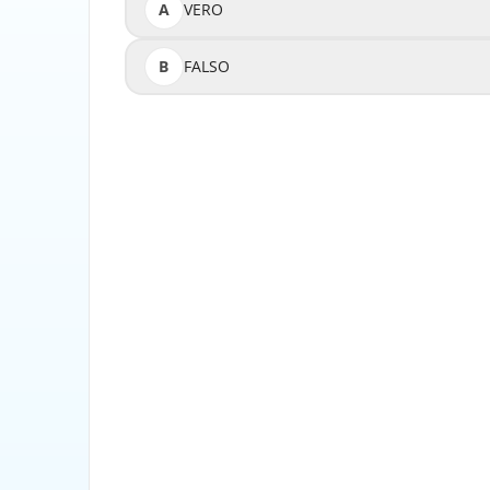
A
VERO
B
FALSO
La coppia motrice non è una somma tra u
prodotto di questi due valori; pertanto, def