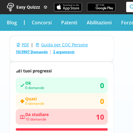
Easy Quizzz
blog
Concorsi
Patenti
Abilitazioni
Forz
PDF
|
Guida per CQC Persone
10/3907 Domande
2 argomenti
I tuoi progressi
Ok
0
0 domande
Quasi
0
0 domande
Da studiare
10
10 domande