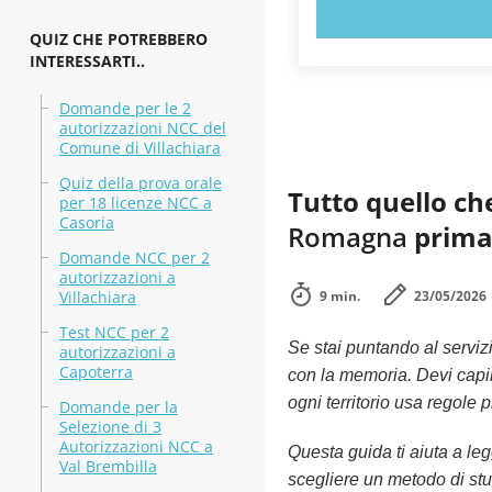
PROVA 
QUIZ CHE POTREBBERO
INTERESSARTI..
Domande per le 2
autorizzazioni NCC del
Comune di Villachiara
Quiz della prova orale
Tutto quello ch
per 18 licenze NCC a
Casoria
Romagna
prima 
Domande NCC per 2
autorizzazioni a
Villachiara
9 min.
23/05/2026
Test NCC per 2
Se stai puntando al serviz
autorizzazioni a
Capoterra
con la memoria. Devi capi
ogni territorio usa regole
Domande per la
Selezione di 3
Autorizzazioni NCC a
Questa guida ti aiuta a le
Val Brembilla
scegliere un metodo di stud