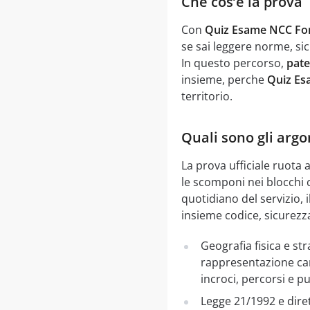
Che cos’e la prova
Con
Quiz Esame NCC Forl
se sai leggere norme, sic
In questo percorso,
pate
insieme, perche
Quiz Es
territorio.
Quali sono gli argo
La prova ufficiale ruota 
le scomponi nei blocchi 
quotidiano del servizio,
insieme codice, sicurezza
Geografia fisica e st
rappresentazione cart
incroci, percorsi e pun
Legge 21/1992 e diret