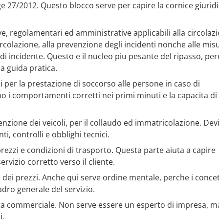
e 27/2012. Questo blocco serve per capire la cornice giurid
ive, regolamentari ed amministrative applicabili alla circolaz
circolazione, alla prevenzione degli incidenti nonche alle mis
di incidente. Questo e il nucleo piu pesante del ripasso, pe
la guida pratica.
 per la prestazione di soccorso alle persone in caso di
o i comportamenti corretti nei primi minuti e la capacita di
zione dei veicoli, per il collaudo ed immatricolazione. Dev
, controlli e obblighi tecnici.
prezzi e condizioni di trasporto. Questa parte aiuta a capire
rvizio corretto verso il cliente.
e dei prezzi. Anche qui serve ordine mentale, perche i concett
adro generale del servizio.
ita commerciale. Non serve essere un esperto di impresa, m
i.