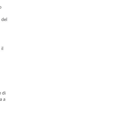
o
 del
il
 di
a a