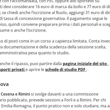
are con raccomandata, con PEC oppure allo sportello su
 devi considerare 16 euro di marca da bollo e 77 euro di dir
 se chiedi anche l’iscrizione al Ruolo, aggiungi 31 euro di diri
 di tassa di concessione governativa. Il pagamento segue le
viso, quindi conviene preparare prima i dati personali e sceg
esame o anche l’iscrizione.
 di posti come in un corso a capienza limitata. Conta invece
ella documentazione e della scadenza della sessione scelta,
 amministrativa pesa quanto lo studio.
nche il ripasso, puoi partire dalla
pagina iniziale del sito
,
sporti privati
e aprire le
schede di studio PDF
.
rova
 Cesena e Rimini
si svolge davanti a una commissione
ario pubblicato, prevede sessioni a Forli e a Rimini. Per chi
 Emilia-Romagna, il punto pratico non e solo studiare, ma 