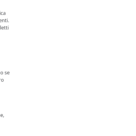
ica
enti.
letti
do se
ro
e,
,