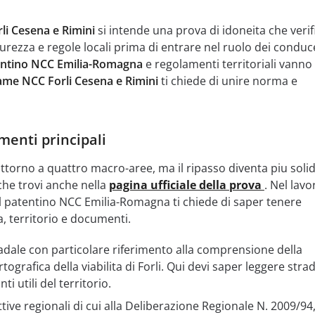
i Cesena e Rimini
si intende una prova di idoneita che verif
urezza e regole locali prima di entrare nel ruolo dei conduc
ntino NCC Emilia-Romagna
e regolamenti territoriali vanno 
ame NCC Forli Cesena e Rimini
ti chiede di unire norma e
menti principali
attorno a quattro macro-aree, ma il ripasso diventa piu soli
che trovi anche nella
pagina ufficiale della prova
. Nel lavo
 il patentino NCC Emilia-Romagna ti chiede di saper tenere
, territorio e documenti.
radale con particolare riferimento alla comprensione della
ografica della viabilita di Forli. Qui devi saper leggere strad
ti utili del territorio.
tive regionali di cui alla Deliberazione Regionale N. 2009/94