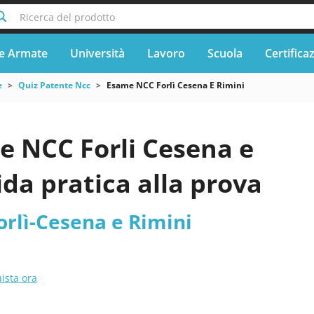
Ricerca del prodotto
e Armate
Università
Lavoro
Scuola
Certifica
e
Quiz Patente Ncc
Esame NCC Forlì Cesena E Rimini
e NCC Forli Cesena e
ida pratica alla prova
rlì-Cesena e Rimini
ista ora