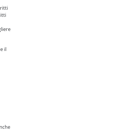
itti
tti
liere
 il
anche