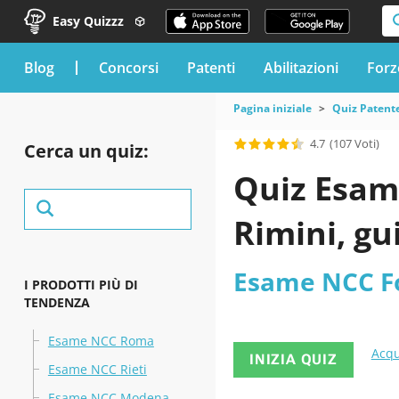
Easy Quizzz
blog
Concorsi
Patenti
Abilitazioni
Forz
Pagina iniziale
Quiz Patent
4.7
(107 Voti)
Cerca un quiz:
Quiz Esam
Rimini, gu
Esame NCC Fo
I PRODOTTI PIÙ DI
TENDENZA
Esame NCC Roma
Acqu
INIZIA QUIZ
Esame NCC Rieti
Esame NCC Modena