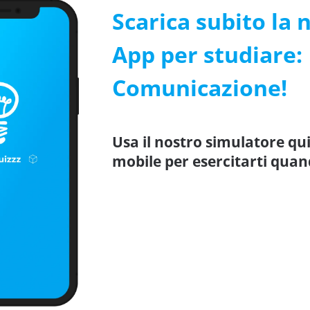
Scarica subito la 
App per studiare:
Comunicazione!
Usa il nostro simulatore q
mobile per esercitarti quan