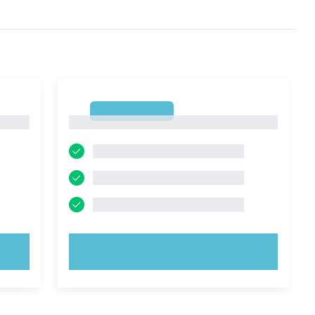
1
1
PROVA ORA!