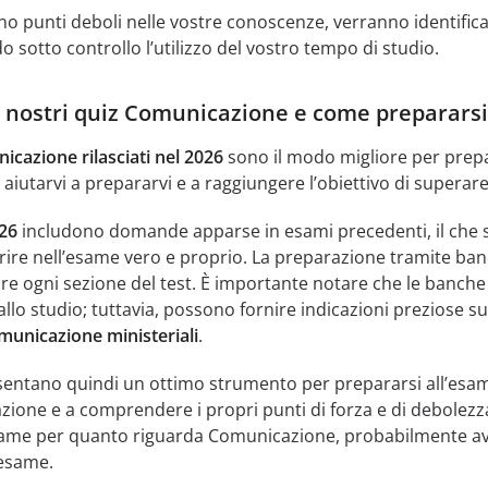
o punti deboli nelle vostre conoscenze, verranno identificat
 sotto controllo l’utilizzo del vostro tempo di studio.
i nostri quiz Comunicazione e come prepararsi
icazione rilasciati nel 2026
sono il modo migliore per prepa
 aiutarvi a prepararvi e a raggiungere l’obiettivo di superare
26
includono domande apparse in esami precedenti, il che sig
e nell’esame vero e proprio. La preparazione tramite ban
e ogni sezione del test. È importante notare che le banche 
allo studio; tuttavia, possono fornire indicazioni preziose s
unicazione ministeriali
.
esentano quindi un ottimo strumento per prepararsi all’esame 
azione e a comprendere i propri punti di forza e di debolezz
same per quanto riguarda Comunicazione, probabilmente a
 esame.