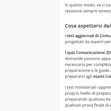
In questo modo, se ci son
revisione sempre tenendo
Cosa aspettarsi da
I
test aggiornati di Comun
progettati da esperti per
I quiz Comunicazione 20
domande possono apparir
necessario per completar
preparazione o le guide 
prepararsi agli
esami Com
I test ministeriali rappr
proprio livello di prepar
preparando qualsiasi e
qualsiasi prova finale di