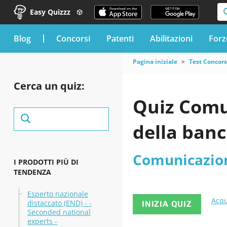
Easy Quizzz
blog
Concorsi
Patenti
Abilitazioni
Forz
Pagina iniziale
Test Concor
Cerca un quiz:
Quiz Comu
della banc
Comunicazio
I PRODOTTI PIÙ DI
TENDENZA
Esperto nazionale
Acqu
distaccato (END) - -
INIZIA QUIZ
Seconded national
experts -