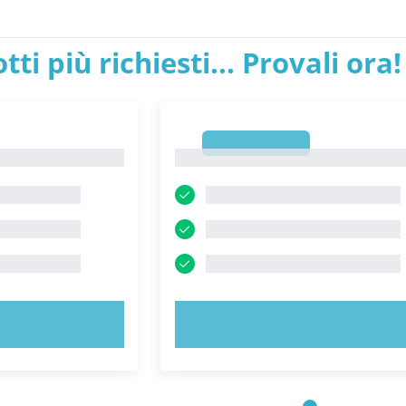
tti più richiesti... Provali ora!
1
1
ORA!
PROVA ORA!