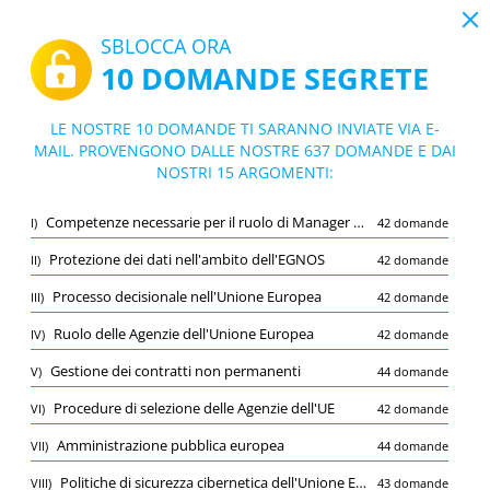
19:43
SBLOCCA ORA
10 DOMANDE SEGRETE
PDF
|
Guida per EGNOS Cyber Security Manager - - Non-permanent contracts (EU Agencies) - Pubblica amministrazione europea - EUSPA/2024/AD/007
Quiz EGNOS Cyber Security Manager - N
LE NOSTRE 10 DOMANDE TI SARANNO INVIATE VIA E-
on-permanent contracts (EU Agencies) -
MAIL. PROVENGONO DALLE NOSTRE 637 DOMANDE E DAI
10/637 Domande
15 argomenti
NOSTRI 15 ARGOMENTI:
Pubblica amministrazione europea - EUS
Flashcard
PA/2024/AD/007
Nuovo
Competenze necessarie per il ruolo di Manager della Sicurezza Informatica EGNOS
I)
42 domande
Pratica
Esame
Modalità apprendimento
Protezione dei dati nell'ambito dell'EGNOS
II)
42 domande
Prova gratuita
/
10
Processo decisionale nell'Unione Europea
III)
42 domande
Sicurezza informatica
(1/43)
Ruolo delle Agenzie dell'Unione Europea
IV)
42 domande
Altro (9)
Gestione dei contratti non permanenti
V)
44 domande
A
INVIA
A
Procedure di selezione delle Agenzie dell'UE
VI)
42 domande
Amministrazione pubblica europea
VII)
44 domande
Politiche di sicurezza cibernetica dell'Unione Europea
VIII)
43 domande
Salva
Segnala la domanda errata