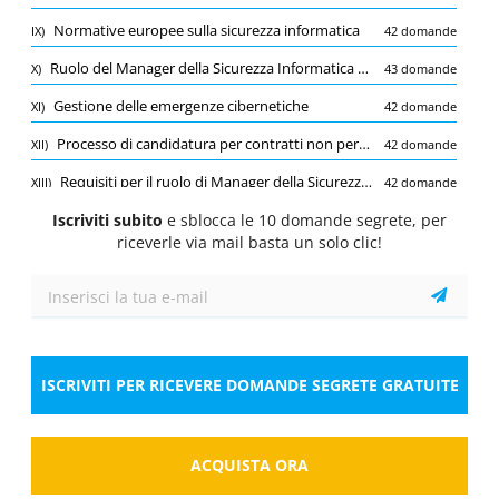
Quiz
Normative europee sulla sicurezza informatica
IX)
42 domande
1/10
Ruolo del Manager della Sicurezza Informatica EGNOS
X)
43 domande
Sicurezza informatica
Gestione delle emergenze cibernetiche
XI)
42 domande
Quali sono le principali minacce alla sicurezza
informatica che possono interessare l'Unione
Processo di candidatura per contratti non permanenti nelle Agenzie dell'UE
XII)
42 domande
Europea?
Requisiti per il ruolo di Manager della Sicurezza Informatica EGNOS
XIII)
42 domande
Seleziona la risposta
1 risposta corretta
Iscriviti subito
Struttura dell'Unione Europea
e sblocca le 10 domande segrete, per
XIV)
42 domande
A.
Attacchi informatici
riceverle via mail basta un solo clic!
Sicurezza informatica
XV)
43 domande
B.
Phishing
C.
Malware
ISCRIVITI PER RICEVERE DOMANDE SEGRETE GRATUITE
D.
Ransomware
Risposta
ACQUISTA ORA