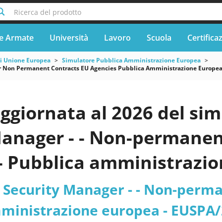
Ricerca del prodotto
e Armate
Università
Lavoro
Scuola
Certifica
si Unione Europea
Simulatore Pubblica Amministrazione Europea
 Non Permanent Contracts EU Agencies Pubblica Amministrazione Europe
aggiornata al 2026 del s
Manager - - Non-permanen
- Pubblica amministrazio
24/AD/007
Security Manager - - Non-perman
mministrazione europea - EUSPA