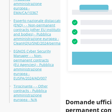
amministrazione
europea -
1
1
EMA/CA/10367
Esperto nazionale distaccato
(END) - - Non-permanent
contracts (other EU institutions
and bodies) - Pubblica
amministrazione europea -
CleanH2JU/SNE/2024/permanent
EGNOS Cyber Security
Manager - - Non-
PROVA 
permanent contracts
(EU Agencies) - Pubblica
amministrazione
europea -
EUSPA/2024/AD/007
Tirocinante - - Other
contracts - Pubblica
amministrazione
europea - N/A
Domande ufficia
permanent cont