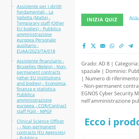
Assistente per i diritti
fondamentali - La
Valletta (Malta) -
Acqu
INIZIA QUIZ
Temporary staff (Other
EU bodies) - Pubblica
amministrazione
europea Personale
ausiliario -
EUAA/2023/TA/018
Assistente finanziario -
Grado: AD 8 | Categoria
Bruxelles (Belgio) - Non-
spaziale | Dominio: Pubb
permanent contracts
(other EU institutions
| Numero di riferimento
and bodies) - Economia,
- Non-permanent contract
finanza e statistica
EGNOS Cyber Security Ma
Pubblica
amministrazione
nell'amministrazione pu
europea - COR/Contract
staff FGIII - MPGF
Ecco i prodo
Clinical Science Officer
- - Non-permanent
contracts (EU Agencies)
- Pubblica