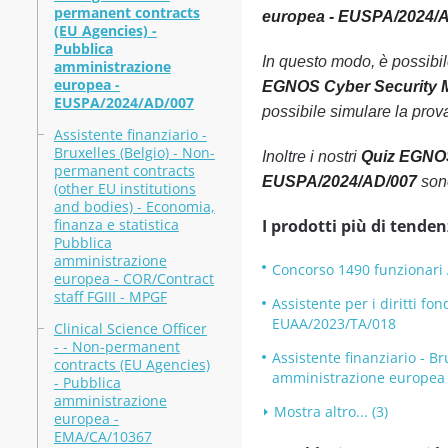
permanent contracts
europea - EUSPA/2024/A
(EU Agencies) -
Pubblica
In questo modo, è possibi
amministrazione
europea -
EGNOS Cyber Security M
EUSPA/2024/AD/007
possibile simulare la prova 
Assistente finanziario -
Bruxelles (Belgio) - Non-
Inoltre i nostri
Quiz EGNOS
permanent contracts
EUSPA/2024/AD/007
sono
(other EU institutions
and bodies) - Economia,
finanza e statistica
I prodotti più di tenden
Pubblica
amministrazione
Concorso 1490 funzionari
europea - COR/Contract
staff FGIII - MPGF
Assistente per i diritti f
EUAA/2023/TA/018
Clinical Science Officer
- - Non-permanent
Assistente finanziario - B
contracts (EU Agencies)
amministrazione europea -
- Pubblica
amministrazione
Mostra altro... (3)
europea -
EMA/CA/10367