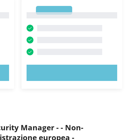
1
1
PROVA ORA!
urity Manager - - Non-
istrazione europea -