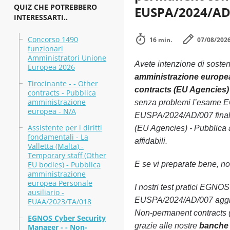
QUIZ CHE POTREBBERO
EUSPA/2024/AD/
INTERESSARTI..
Concorso 1490
16 min.
07/08/202
funzionari
Amministratori Unione
Avete intenzione di soste
Europea 2026
amministrazione europe
Tirocinante - - Other
contracts (EU Agencies)
contracts - Pubblica
amministrazione
senza problemi l’esame E
europea - N/A
EUSPA/2024/AD/007 finale
Assistente per i diritti
(EU Agencies) - Pubblica 
fondamentali - La
affidabili.
Valletta (Malta) -
Temporary staff (Other
EU bodies) - Pubblica
E se vi preparate bene, non
amministrazione
europea Personale
I nostri test pratici EGN
ausiliario -
EUSPA/2024/AD/007 aggiorn
EUAA/2023/TA/018
Non-permanent contracts 
EGNOS Cyber Security
grazie alle nostre
banche 
Manager - - Non-