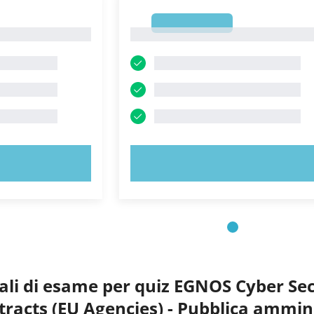
1
1
ORA!
PROVA ORA!
li di esame per quiz EGNOS Cyber Sec
racts (EU Agencies) - Pubblica ammin