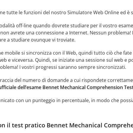
ne tutte le funzioni del nostro Simulatore Web Online ed è se
dalità off-line quando dovrete studiare per il vostro esam
non avrete una connessione a Internet. Nessun problema! La
re a studiare ovunque vi troviate.
e mobile si sincronizza con il Web, quindi tutto ciò che fat
web e viceversa. Quindi, se iniziate una sessione sul web e p
oblema! I vostri progressi saranno sempre sincronizzati.
traccia del numero di domande a cui rispondete correttamente
fficiale dell’esame Bennet Mechanical Comprehension Test (
municato con un punteggio in percentuale, in modo che possi
n il test pratico Bennet Mechanical Comprehen