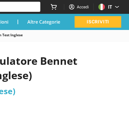
IT
Accedi
zioni
Altre Categorie
ISCRIVITI
 Test Inglese
mulatore Bennet
glese)
ese)