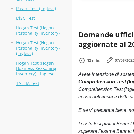
Raven Test (Inglese)
DiSC Test
Hogan Test (Hogan
Domande uffici
Personality Inventory)
aggiornate al 2
Hogan Test (Hogan
Personality Inventory)
(Inglese)
12 min.
07/08/202
Hogan Test (Hogan
Business Reasoning
Inventory) - Inglese
Avete intenzione di soste
Comprehension Test (In
TALEIA Test
Comprehension Test (Ingle
causa dell’ansia e della sc
E se vi preparate bene, non
I nostri test pratici Benne
superare l’esame Bennet M