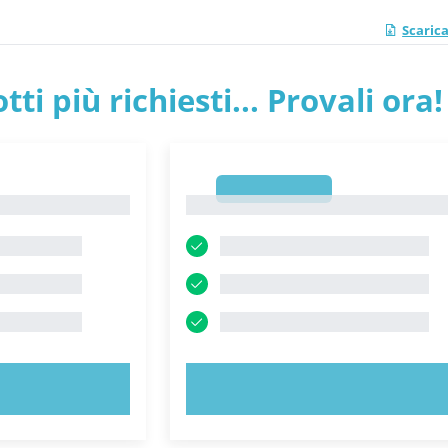
Scaric
tti più richiesti... Provali ora!
1
1
ORA!
PROVA ORA!