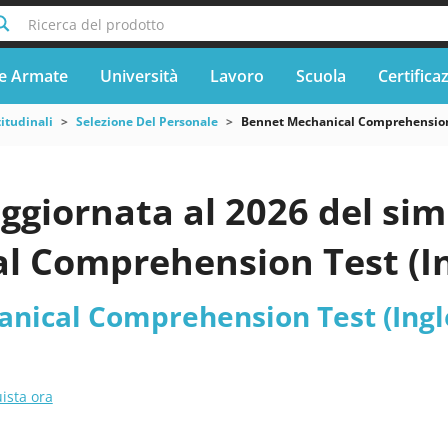
Ricerca del prodotto
e Armate
Università
Lavoro
Scuola
Certifica
titudinali
Selezione Del Personale
Bennet Mechanical Comprehension
ggiornata al 2026 del si
l Comprehension Test (In
nical Comprehension Test (Ingl
ista ora