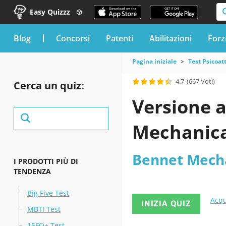
Easy Quizzz
blog
Concorsi
Patenti
Abilitazioni
Forz
Pagina iniziale
Test Psicoat
4.7
(667 Voti)
Cerca un quiz:
Versione a
Mechanica
Bennet Mecha
I PRODOTTI PIÙ DI
TENDENZA
Big Five Test
Acqu
INIZIA QUIZ
MBTI Test
15FQ+ Test