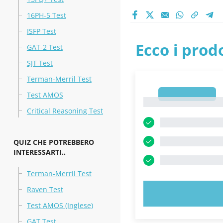
16PH-5 Test
ISFP Test
Ecco i prodo
GAT-2 Test
SJT Test
Terman-Merril Test
1
Test AMOS
1
Critical Reasoning Test
QUIZ CHE POTREBBERO
INTERESSARTI..
Terman-Merril Test
Raven Test
PROVA 
Test AMOS (Inglese)
GAT Test