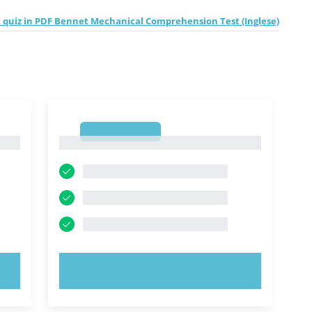
a quiz in PDF Bennet Mechanical Comprehension Test (Inglese)
1
1
PROVA ORA!