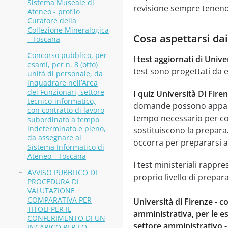
Sistema Museale di
revisione sempre tenendo
Ateneo - profilo
Curatore della
Collezione Mineralogica
Cosa aspettarsi dai
- Toscana
Concorso pubblico, per
I
test aggiornati di Univer
esami, per n. 8 (otto)
test sono progettati da e
unità di personale, da
inquadrare nell’Area
dei Funzionari, settore
I quiz Università Di Fire
tecnico-informatico,
domande possono apparire
con contratto di lavoro
tempo necessario per com
subordinato a tempo
indeterminato e pieno,
sostituiscono la preparaz
da assegnare al
occorra per prepararsi a
Sistema Informatico di
Ateneo - Toscana
I test ministeriali rappr
AVVISO PUBBLICO DI
proprio livello di prepar
PROCEDURA DI
VALUTAZIONE
COMPARATIVA PER
Università di Firenze - c
TITOLI PER IL
amministrativa, per le es
CONFERIMENTO DI UN
settore amministrativo - 
INCARICO PER LO