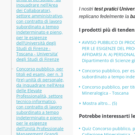
inquadrare nell’Area
I nostri
test pratici Unive
dei Collaboratori,
settore amministrativo,
replicano fedelmente la
ba
con contratto di lavoro
subordinato a tempo
I prodotti più di tenden
indeterminato e pieno,
per le esigenze
AVVISO PUBBLICO DI PRO
dell’Università degli
Studi di Firenze -
PER LE ESIGENZE DEL PROG
Toscana - Universita’
AFFIDARSI A: A) PERSONA
degli Studi di Firenze
Dipartimento di Scienze g
Concorso pubblico, per
Concorso pubblico, per esa
titoli ed esami, per n. 3
subordinato a tempo indet
(tre) unità di personale,
da inquadrare nell’Area
Concorso pubblico, per tit
delle Elevate
Mineralogica - Toscana
Professionalità, settore
tecnico-informatico,
Mostra altro... (5)
con contratto di lavoro
subordinato a tempo
Potrebbe interessarti le
indeterminato e pieno,
per le esigenze
dell’Unità Professionale
Quiz Concorso pubblico, pe
Management Grandi
Collezione Mineralogica -