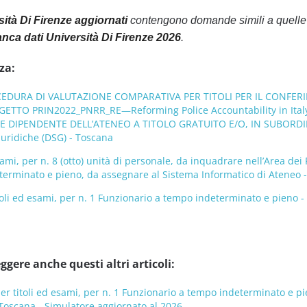
rsità Di Firenze aggiornati
contengono domande simili a quelle c
nca dati Università Di Firenze 2026
.
za:
CEDURA DI VALUTAZIONE COMPARATIVA PER TITOLI PER IL CONFERI
ETTO PRIN2022_PNRR_RE—Reforming Police Accountability in Ital
LE DIPENDENTE DELL’ATENEO A TITOLO GRATUITO E/O, IN SUBORDI
iuridiche (DSG) - Toscana
mi, per n. 8 (otto) unità di personale, da inquadrare nell’Area dei 
erminato e pieno, da assegnare al Sistema Informatico di Ateneo 
oli ed esami, per n. 1 Funzionario a tempo indeterminato e pieno -
ggere anche questi altri articoli:
r titoli ed esami, per n. 1 Funzionario a tempo indeterminato e pi
 Toscana - Simulatore aggiornato al 2026