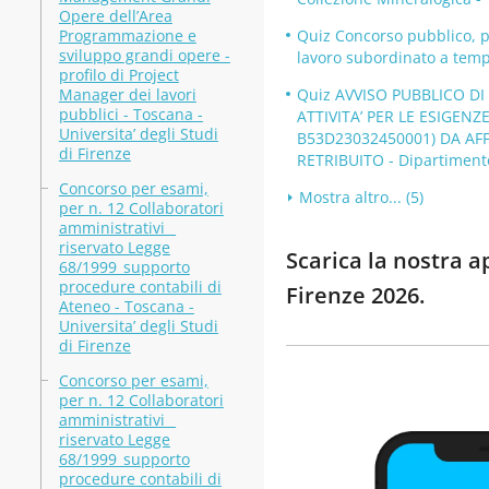
Opere dell’Area
Programmazione e
Quiz Concorso pubblico, pe
sviluppo grandi opere -
lavoro subordinato a temp
profilo di Project
Manager dei lavori
Quiz AVVISO PUBBLICO D
pubblici - Toscana -
ATTIVITA’ PER LE ESIGENZ
Universita’ degli Studi
B53D23032450001) DA AFF
di Firenze
RETRIBUITO - Dipartimento
Concorso per esami,
Mostra altro... (5)
per n. 12 Collaboratori
amministrativi _
riservato Legge
Scarica la nostra a
68/1999_supporto
procedure contabili di
Firenze 2026.
Ateneo - Toscana -
Universita’ degli Studi
di Firenze
Concorso per esami,
per n. 12 Collaboratori
amministrativi _
riservato Legge
68/1999_supporto
procedure contabili di