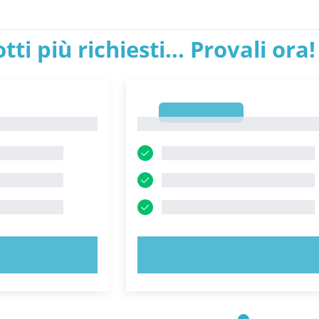
tti più richiesti... Provali ora!
1
1
ORA!
PROVA ORA!