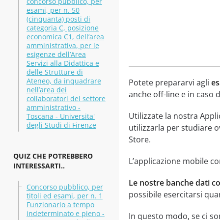
concorso pubblico, per
esami, per n. 50
(cinquanta) posti di
categoria C, posizione
economica C1, dell’area
amministrativa, per le
esigenze dell’Area
Servizi alla Didattica e
delle Strutture di
Ateneo, da inquadrare
Potete prepararvi agli
es
nell’area dei
anche off-line e in caso 
collaboratori del settore
amministrativo -
Utilizzate la nostra Appl
Toscana - Universita'
degli Studi di Firenze
utilizzarla per studiare 
Store.
QUIZ CHE POTREBBERO
L’applicazione mobile con
INTERESSARTI..
Le nostre banche dati co
Concorso pubblico, per
possibile esercitarsi qua
titoli ed esami, per n. 1
Funzionario a tempo
indeterminato e pieno -
In questo modo, se ci son