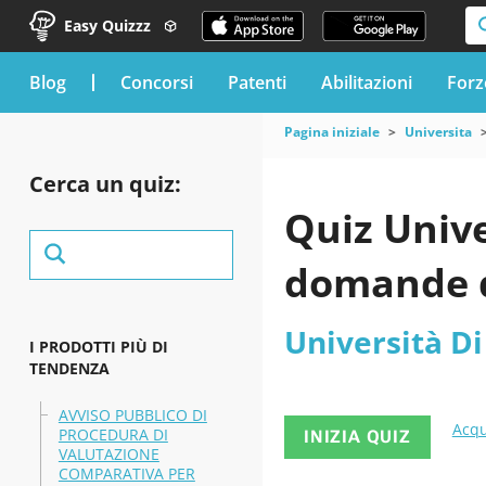
Easy Quizzz
blog
Concorsi
Patenti
Abilitazioni
Forz
Pagina iniziale
Universita
Cerca un quiz:
Quiz Unive
domande de
Università Di
I PRODOTTI PIÙ DI
TENDENZA
AVVISO PUBBLICO DI
Acqu
PROCEDURA DI
INIZIA QUIZ
VALUTAZIONE
COMPARATIVA PER