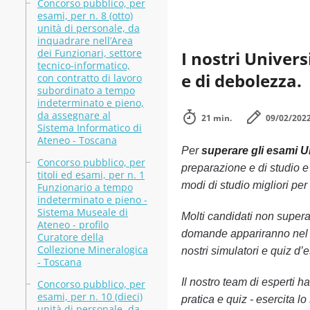
Concorso pubblico, per
esami, per n. 8 (otto)
unità di personale, da
inquadrare nell’Area
dei Funzionari, settore
I nostri Univers
tecnico-informatico,
e di debolezza.
con contratto di lavoro
subordinato a tempo
indeterminato e pieno,
da assegnare al
21 min.
09/02/202
Sistema Informatico di
Ateneo - Toscana
Per
superare gli esami U
Concorso pubblico, per
preparazione e di studio e 
titoli ed esami, per n. 1
modi di studio migliori per 
Funzionario a tempo
indeterminato e pieno -
Sistema Museale di
Molti candidati non supera
Ateneo - profilo
domande appariranno nel te
Curatore della
Collezione Mineralogica
nostri simulatori e quiz d
- Toscana
Il nostro team di esperti 
Concorso pubblico, per
esami, per n. 10 (dieci)
pratica e quiz - esercita 
unità di personale, da