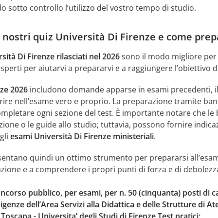
 sotto controllo l’utilizzo del vostro tempo di studio.
 nostri quiz Università Di Firenze e come prep
sità Di Firenze rilasciati nel 2026
sono il modo migliore per 
sperti per aiutarvi a prepararvi e a raggiungere l’obiettivo d
nze 2026
includono domande apparse in esami precedenti, il c
 nell’esame vero e proprio. La preparazione tramite banca 
pletare ogni sezione del test. È importante notare che le 
ione o le guide allo studio; tuttavia, possono fornire indic
gli
esami Università Di Firenze ministeriali
.
esentano quindi un ottimo strumento per prepararsi all’esame 
azione e a comprendere i propri punti di forza e di debolezz
oncorso pubblico, per esami, per n. 50 (cinquanta) posti di 
igenze dell’Area Servizi alla Didattica e delle Strutture di A
Toscana - Universita’ degli Studi di Firenze Test pratici: