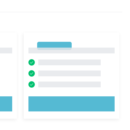
1
1
PROVA ORA!