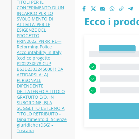
TITOLI PER IL
CONFERIMENTO DI UN
INCARICO PER LO
Ecco i prodo
SVOLGIMENTO DI
ATTIVITA’ PER LE
ESIGENZE DEL
PROGETTO
PRIN2022_PNRR_RE—
Reforming Police
1
Accountability in Italy
1
(codice progetto
P20223XF78 CUP
B53D23032450001) DA
AFFIDARSI A: A)
PERSONALE
DIPENDENTE
DELL’ATENEO A TITOLO
GRATUITO E/O, IN
SUBORDINE, B) A
SOGGETTO ESTERNO A
PROVA 
TITOLO RETRIBUITO -
Dipartimento di Scienze
giuridiche (DSG) -
Toscana