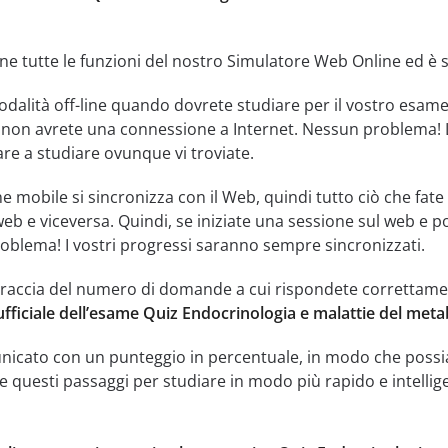
ne tutte le funzioni del nostro Simulatore Web Online ed è se
dalità off-line quando dovrete studiare per il vostro esam
non avrete una connessione a Internet. Nessun problema! La
re a studiare ovunque vi troviate.
e mobile si sincronizza con il Web, quindi tutto ciò che fat
web e viceversa. Quindi, se iniziate una sessione sul web e p
oblema! I vostri progressi saranno sempre sincronizzati.
traccia del numero di domande a cui rispondete correttamente
fficiale dell’esame Quiz Endocrinologia e malattie del meta
municato con un punteggio in percentuale, in modo che possi
te questi passaggi per studiare in modo più rapido e intelli