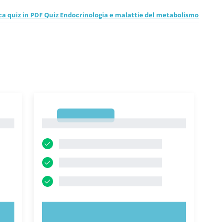
ca quiz in PDF Quiz Endocrinologia e malattie del metabolismo
1
1
PROVA ORA!