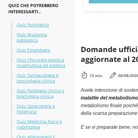
QUIZ CHE POTREBBERO
INTERESSARTI..
Quiz Psichiatria
Quiz Anatomia
patologica
Domande ufficia
Quiz Ematologia
aggiornate al 2
Quiz Chirurgia plastica
ricostruttiva ed estetica
Quiz Farmacologia e
12 min.
06/08/202
tossicologia clinica
Avete intenzione di soste
Quiz Patologia clinica e
biochimica clinica
malattie del metabolism
metabolismo finale poiché
Quiz Ginecologia e
Ostetricia
della scarsa preparazione n
Quiz Medicina fisica e
riabilitativa
E se vi preparate bene, non
Quiz Allergologia E