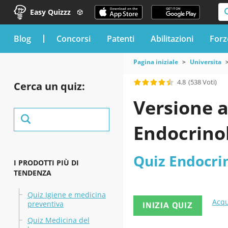
Easy Quizzz
blog
Concorsi
Patenti
Abilitazioni
Forz
Pagina iniziale
Universita
4.8
(538 Voti)
Cerca un quiz:
Versione a
Endocrino
Quiz Endocri
I PRODOTTI PIÙ DI
TENDENZA
Quiz Igiene e medicina
Acqu
preventiva
INIZIA QUIZ
Quiz Medicina del