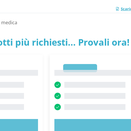
Scari
a medica
tti più richiesti... Provali ora!
1
1
ORA!
PROVA ORA!