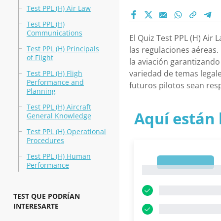
Test PPL (H) Air Law
Test PPL (H)
Communications
El Quiz Test PPL (H) Ai
Test PPL (H) Principals
las regulaciones aéreas.
of Flight
la aviación garantizand
variedad de temas legal
Test PPL (H) Fligh
Performance and
futuros pilotos sean res
Planning
Test PPL (H) Aircraft
Aquí están 
General Knowledge
Test PPL (H) Operational
Procedures
Test PPL (H) Human
1
Performance
1
TEST QUE PODRÍAN
INTERESARTE