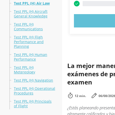
Test PPL (H) Air Law
Test PPL (H) Aircraft
General Knowledge
PRUEBE 
Test PPL (H)
Communications
Test PPL (H) Fligh
Performance and
Planning
Test PPL (H) Human
Performance
La mejor manera
Test PPL (H)
Metereology
exámenes de prá
Test PPL (H) Navigation
examen
Test PPL (H) Operational
Procedures
12 min.
06/08/202
Test PPL (H) Principals
of Flight
¿Estás planeando presentar
altamente calificados y b