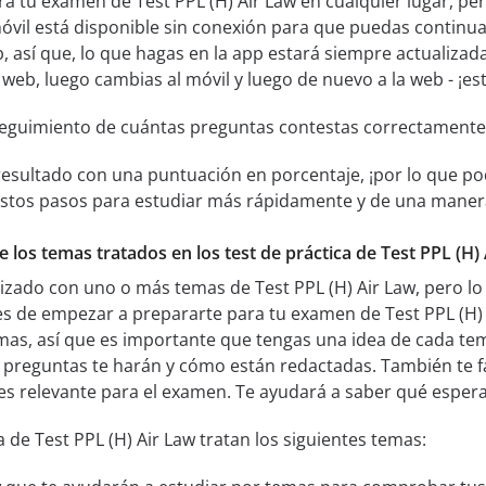
ra tu examen de Test PPL (H) Air Law en cualquier lugar, pe
óvil está disponible sin conexión para que puedas continu
, así que, lo que hagas en la app estará siempre actualizada
la web, luego cambias al móvil y luego de nuevo a la web - ¡e
seguimiento de cuántas preguntas contestas correctamente
resultado con una puntuación en porcentaje, ¡por lo que pod
estos pasos para estudiar más rápidamente y de una manera 
e los temas tratados en los test de práctica de Test PPL (H) 
rizado con uno o más temas de Test PPL (H) Air Law, pero 
s de empezar a prepararte para tu examen de Test PPL (H) A
mas, así que es importante que tengas una idea de cada tem
preguntas te harán y cómo están redactadas. También te fac
s relevante para el examen. Te ayudará a saber qué espera
 de Test PPL (H) Air Law tratan los siguientes temas: