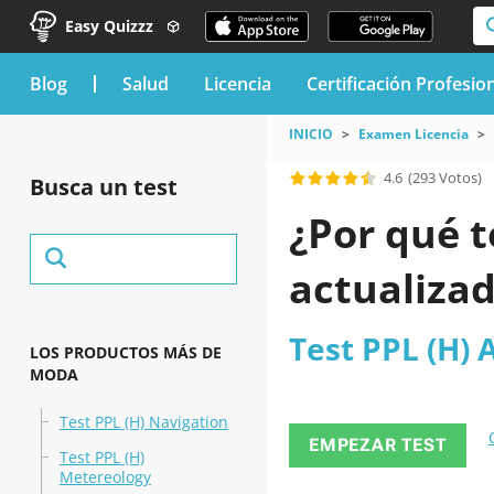
Easy Quizzz
blog
Salud
Licencia
Certificación Profesio
INICIO
Examen Licencia
4.6
(293 Votos)
Busca un test
¿Por qué t
actualizad
Test PPL (H) 
LOS PRODUCTOS MÁS DE
MODA
Test PPL (H) Navigation
EMPEZAR TEST
Test PPL (H)
Metereology