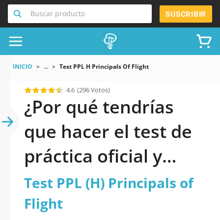
Buscar producto
SUSCRIBIR
INICIO
...
Test PPL H Principals Of Flight
4.6
(296 Votos)
¿Por qué tendrías
que hacer el test de
práctica oficial y
actualizado de Test
Test PPL (H) Principals of
PPL (H) Principals of
Flight