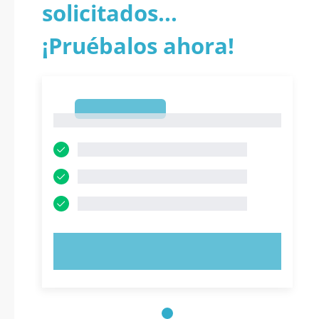
solicitados...
¡Pruébalos ahora!
1
1
PRUEBE AHORA