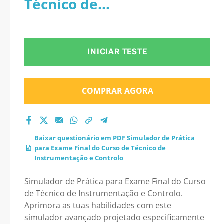
Técnico de
Curso de Técnico de
Instrumentação e
Instrumentação e
Controlo
INICIAR TESTE
Controlo 2026?
COMPRAR AGORA
Baixar questionário em PDF Simulador de Prática
para Exame Final do Curso de Técnico de
Instrumentação e Controlo
Simulador de Prática para Exame Final do Curso
de Técnico de Instrumentação e Controlo.
Aprimora as tuas habilidades com este
simulador avançado projetado especificamente