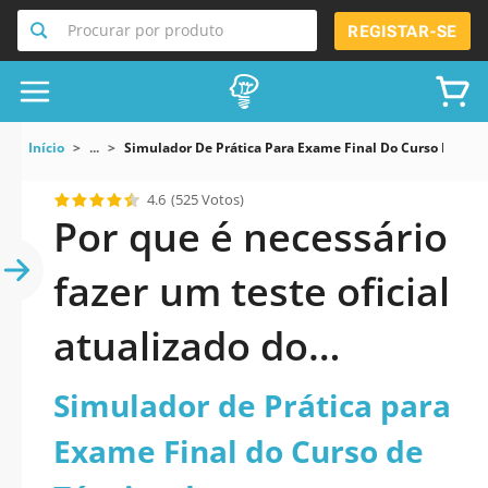
Procurar por produto
REGISTAR-SE
Início
...
Simulador De Prática Para Exame Final Do Curso De Téc
4.6
(525 Votos)
Por que é necessário
fazer um teste oficial
atualizado do
Simulador de Prática
Simulador de Prática para
para Exame Final do
Exame Final do Curso de