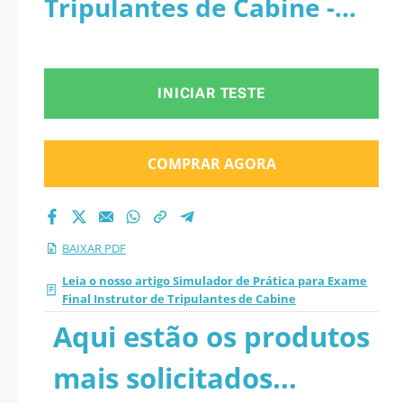
Tripulantes de Cabine -
Instrutor de
PDF
Tripulantes de
INICIAR TESTE
Cabine 2026 PDF
COMPRAR AGORA
BAIXAR PDF
Leia o nosso artigo Simulador de Prática para Exame
Final Instrutor de Tripulantes de Cabine
Aqui estão os produtos
mais solicitados...