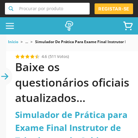
Procurar por produto
REGISTAR-SE
Início
...
Simulador De Prática Para Exame Final Instrutor De Tri
4.6
(511 Votos)
Baixe os
questionários oficiais
atualizados
Simulador de Prática
Simulador de Prática para
para Exame Final
Exame Final Instrutor de