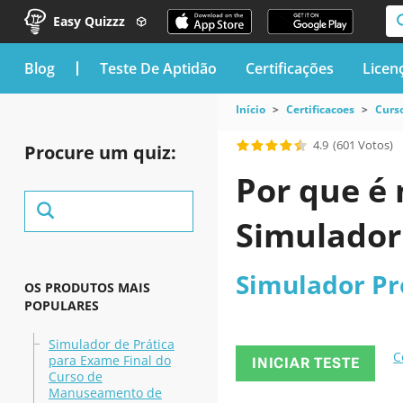
Easy Quizzz
blog
Teste De Aptidão
Certificações
Licen
Início
Certificacoes
Curso
4.9
(601 Votos)
Procure um quiz:
Por que é 
Simulador
Simulador Pr
OS PRODUTOS MAIS
POPULARES
Simulador de Prática
C
para Exame Final do
INICIAR TESTE
Curso de
Manuseamento de