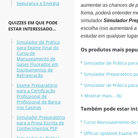
Segurança e Energia
aumentar as chances de p
forma, poderá entender m
simulador
Simulador Pre
QUIZZES EM QUE PODE
escolha isso aumentará a s
ESTAR INTERESSADO...
estudar em qualquer lugar
Simulador de Prática
para Exame Final do
Os produtos mais popu
Curso de
Manuseamento de
Simulador de Prática par
Gases Fluorados em
Equipamentos de
Simulador Preparatório p
Refrigeração
Exame Preparatório
Simulador de Prática para
para a Certificação
Mostrar mais... (6)
Profissional de
Profissional de Banca
nos Casinos
Também pode estar inte
Simulador Preparatório
Curso Manuseamento de G
para a Prova Escrita de
Conhecimentos PSP
Official Updated Exame Pre