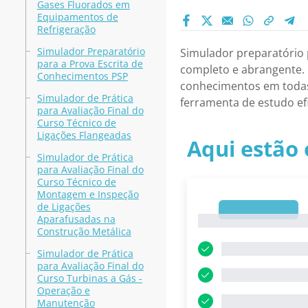
Gases Fluorados em
Equipamentos de
Refrigeração
Simulador Preparatório
Simulador preparatório
para a Prova Escrita de
completo e abrangente. 
Conhecimentos PSP
conhecimentos em todas 
Simulador de Prática
ferramenta de estudo efi
para Avaliação Final do
Curso Técnico de
Ligações Flangeadas
Aqui estão 
Simulador de Prática
para Avaliação Final do
Curso Técnico de
Montagem e Inspeção
de Ligações
1
Aparafusadas na
1
Construção Metálica
Simulador de Prática
para Avaliação Final do
Curso Turbinas a Gás -
Operação e
Manutenção