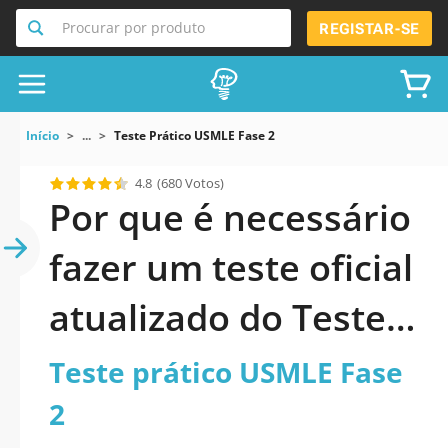
Procurar por produto
REGISTAR-SE
Início
...
Teste Prático USMLE Fase 2
4.8
(680 Votos)
Por que é necessário
fazer um teste oficial
atualizado do Teste
prático USMLE Fase 2
Teste prático USMLE Fase
2026?
2