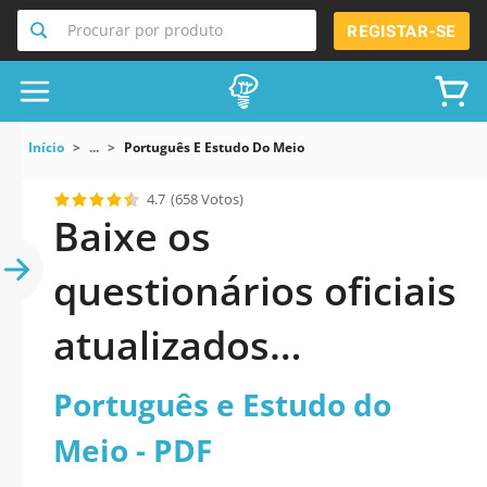
Procurar por produto
REGISTAR-SE
Início
...
Português E Estudo Do Meio
4.7
(658 Votos)
Baixe os
questionários oficiais
atualizados
Português e Estudo
Português e Estudo do
do Meio 2026 PDF
Meio - PDF