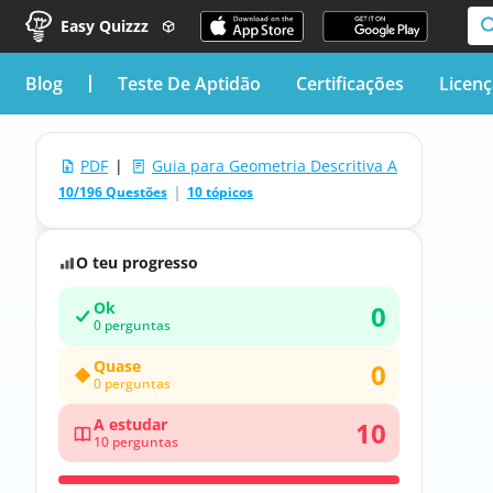
Easy Quizzz
blog
Teste De Aptidão
Certificações
Licen
PDF
|
Guia para Geometria Descritiva A
10/196 Questões
10 tópicos
O teu progresso
Ok
0
0 perguntas
Quase
0
0 perguntas
A estudar
10
10 perguntas