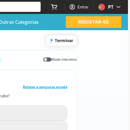
PT
Entrar
Outras Categorias
REGISTAR-SE
Terminar
Modo interativo
RESPOSTA CORRETA
10
/
1
Relatar a pergunta errada
 cubo?
zada para calcular o volume de um cubo?
V = lado³
A
V = lado²
B