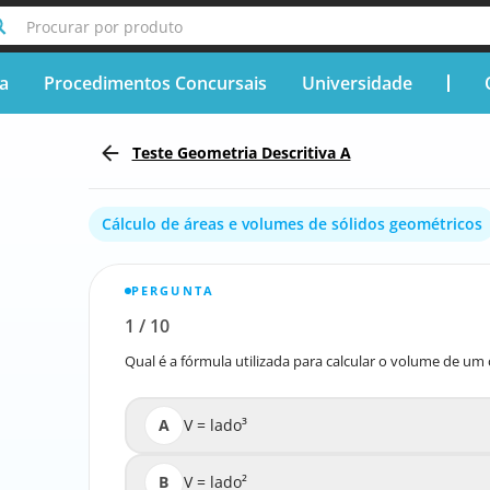
Procurar por produto
ça
Procedimentos Concursais
Universidade
Teste Geometria Descritiva A
Cálculo de áreas e volumes de sólidos geométricos
PERGUNTA
1
/
10
Relatar a pergunta errada
Qual é a fórmula utilizada para calcular o volume de um
Qual é a fórmula utili
A
V = lado³
B
V = lado²