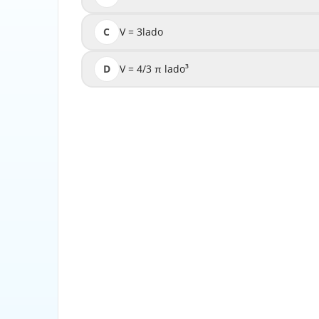
C
V = 3lado
D
V = 4/3 π lado³
Para calcular o volume de um cubo, utiliza-se 
represent