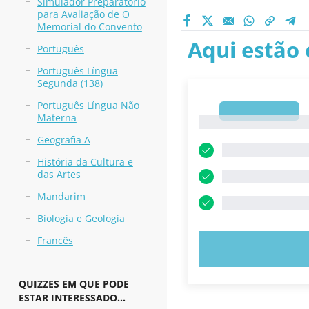
Simulador Preparatório
para Avaliação de O
Memorial do Convento
Aqui estão 
Português
Português Língua
Segunda (138)
Português Língua Não
1
Materna
1
Geografia A
História da Cultura e
das Artes
Mandarim
Biologia e Geologia
Francês
EXPERIMENT
QUIZZES EM QUE PODE
ESTAR INTERESSADO...