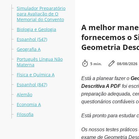
Simulador Preparatório
para Avaliação de O
Memorial do Convento
A melhor maneir
Biologia e Geologia
fornecemos o Si
Espanhol (547)
Geometria Desc
Geografia A
Português Língua Não
5 min.
08/08/2026
Materna
Física e Química A
Está a planear fazer o
Geo
Espanhol (847)
Descritiva A PDF
foi esc
preparação adequada, cer
Alemão
questionários confiáveis
Economia A
Filosofia
Está pronto para estudar 
Os nossos testes práticos
exame de Geometria Descr