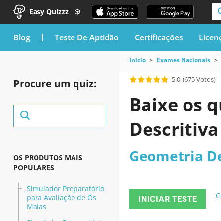
Easy Quizzz
blog
Teste De Aptidão
Certificações
Licen
Início
Exames Nacionais
5.0
(675 Votos)
Procure um quiz:
Baixe os q
Descritiva
Geometria De
OS PRODUTOS MAIS
POPULARES
Simulador Preparatório
C
para Avaliação de Os
INICIAR TESTE
Maias