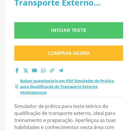
Transporte Externo
Transporte Externo
(Helicópteros)
(Helicópteros) 2026?
INICIAR TESTE
COMPRAR AGORA
Baixar questionário em PDF Simulador de Prática
para Qualificação de Transporte Externo
(Helicópteros)
Simulador de prática para teste teórico da
qualificação de transporte externo, ideal para
treinamento e preparação. Aperfeiçoa as tuas
habilidades e conhecimentos nesta área com