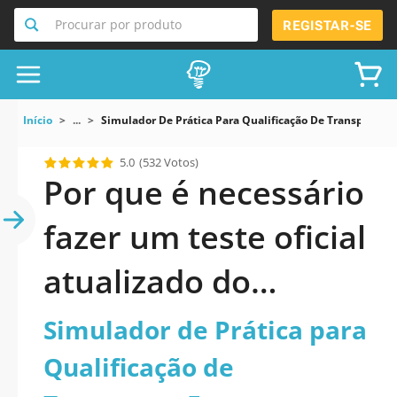
Procurar por produto
REGISTAR-SE
Início
...
Simulador De Prática Para Qualificação De Transporte E
5.0
(532 Votos)
Por que é necessário
fazer um teste oficial
atualizado do
Simulador de Prática
Simulador de Prática para
para Qualificação de
Qualificação de