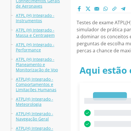
Conhecimentos Gerais
de Aeronaves
ATPL (H) Integrado -
Instrumentos
Testes de exame ATPL(H)
simulador de prática pa
ATPL (H) Integrado -
Massa e Centragem
a dominar os conceitos e
perguntas de escolha múl
ATPL (H) Integrado -
Performance
percas a chance de maxi
ATPL (H) Integrado -
Planeamento e
Aqui estão 
Monitorização de Voo
ATPL(H) Integrado -
Comportamentos e
Limitações Humanas
1
ATPL(H) Integrado -
1
Meteorologia
ATPL(H) Integrado -
Navegação Geral
ATPL(H) Integrado -