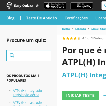
Easy Quizzz
blog
Teste De Aptidão
Certificações
Licen
Início
Licenca
Simulador
4.6
(578 Votos)
Procure um quiz:
Por que é 
ATPL(H) I
ATPL(H) Inte
OS PRODUTOS MAIS
POPULARES
ATPL (H) Integrado -
C
Legislação Aérea
INICIAR TESTE
ATPL (H) Integrado -