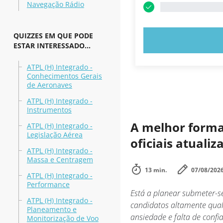
Navegação Rádio
QUIZZES EM QUE PODE
EXPERIMENT
ESTAR INTERESSADO...
ATPL (H) Integrado -
Conhecimentos Gerais
de Aeronaves
ATPL (H) Integrado -
Instrumentos
A melhor forma 
ATPL (H) Integrado -
Legislação Aérea
oficiais atuali
ATPL (H) Integrado -
Massa e Centragem
13 min.
07/08/202
ATPL (H) Integrado -
Performance
Está a planear submeter-s
ATPL (H) Integrado -
candidatos altamente qua
Planeamento e
ansiedade e falta de confi
Monitorização de Voo