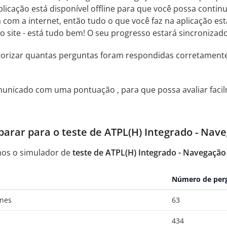
licação está disponível offline para que você possa contin
 com a internet, então tudo o que você faz na aplicação es
ao site - está tudo bem! O seu progresso estará sincronizado
itorizar quantas perguntas foram respondidas corretamen
municado com uma pontuação , para que possa avaliar facil
arar para o teste de ATPL(H) Integrado - Nav
mos o simulador de
teste de ATPL(H) Integrado - Navegação
Número de per
ines
63
434