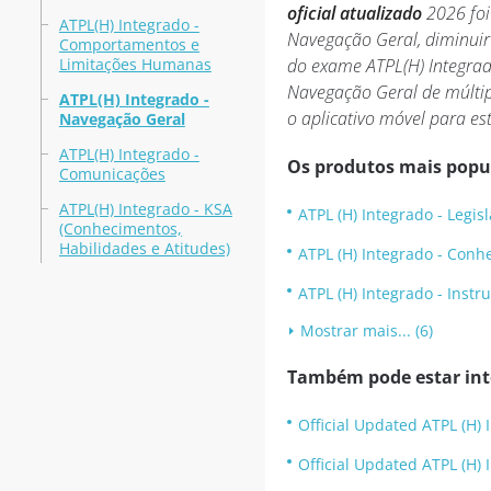
oficial atualizado
2026 foi
ATPL(H) Integrado -
Navegação Geral, diminuir
Comportamentos e
Limitações Humanas
do exame ATPL(H) Integra
Navegação Geral de múltipl
ATPL(H) Integrado -
o aplicativo móvel para es
Navegação Geral
ATPL(H) Integrado -
Os produtos mais popu
Comunicações
ATPL(H) Integrado - KSA
ATPL (H) Integrado - Legis
(Conhecimentos,
Habilidades e Atitudes)
ATPL (H) Integrado - Con
ATPL (H) Integrado - Inst
Mostrar mais... (6)
Também pode estar inte
Official Updated ATPL (H)
Official Updated ATPL (H) 