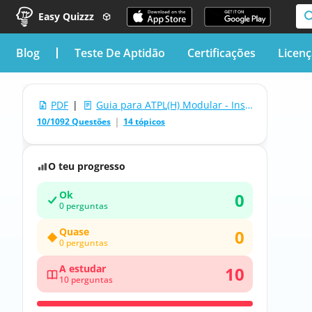
Easy Quizzz
blog
Teste De Aptidão
Certificações
Licen
PDF
|
Guia para ATPL(H) Modular - Instrumentos de Voo
10/1092 Questões
14 tópicos
O teu progresso
Ok
0
0 perguntas
Quase
0
0 perguntas
A estudar
10
10 perguntas