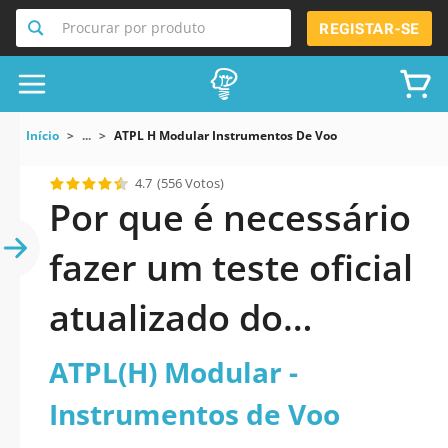
Procurar por produto
REGISTAR-SE
Início
...
ATPL H Modular Instrumentos De Voo
4.7
(556 Votos)
Por que é necessário
fazer um teste oficial
atualizado do
ATPL(H) Modular -
ATPL(H) Modular -
Instrumentos de Voo
Instrumentos de Voo