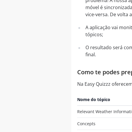
problema! A nossa ap
móvel é sincronizada
vice-versa. De volta 
A aplicação vai mon
tópicos;
O resultado será co
final.
Como te podes prep
Na Easy Quizzz oferece
Nome do tópico
Relevant Weather Informat
Concepts