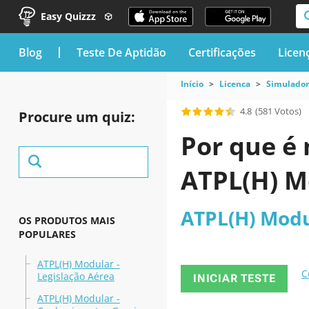
Easy Quizzz
blog
Teste De Aptidão
Certificações
Licen
Início
Licenca
Simulador
4.8
(581 Votos)
Procure um quiz:
Por que é 
ATPL(H) M
ATPL(H) Modu
OS PRODUTOS MAIS
POPULARES
ATPL(H) Modular -
C
Legislação Aérea
INICIAR TESTE
ATPL(H) Modular -