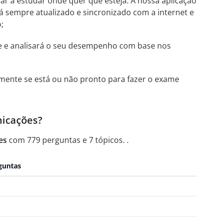
uar a estudar onde quer que esteja. A nossa aplicação
tá sempre atualizado e sincronizado com a internet e
;
te e analisará o seu desempenho com base nos
mente se está ou não pronto para fazer o exame
nicações?
es
com 779 perguntas e 7 tópicos. .
guntas