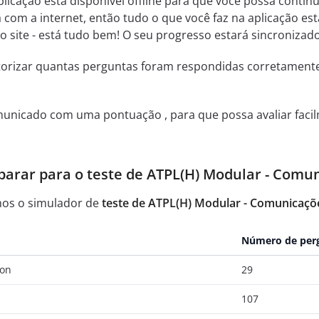
licação está disponível offline para que você possa contin
 com a internet, então tudo o que você faz na aplicação es
ao site - está tudo bem! O seu progresso estará sincronizado
itorizar quantas perguntas foram respondidas corretamen
municado com uma pontuação , para que possa avaliar facil
arar para o teste de ATPL(H) Modular - Comu
mos o simulador de
teste de ATPL(H) Modular - Comunicaçõ
Número de per
ion
29
107