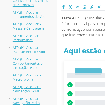
Conhecimentos Gerais
de Aeronaves
ATPL(H) Modular -
Instrumentos de Voo
Teste ATPL(H) Modular -
é fundamental para um pi
ATPL(H) Modular -
Massa e Centragem
comunicação com passage
que irás encontrar na tu
ATPL(H) Modular -
Performance
ATPL(H) Modular -
Aqui estão 
Planeamento de Voo
ATPL(H) Modular -
Comportamentos e
Limitações Humanas
1
1
ATPL(H) Modular -
Meteorologia
ATPL(H) Modular -
Navegação Geral
ATPL(H) Modular -
Navegação Rádio