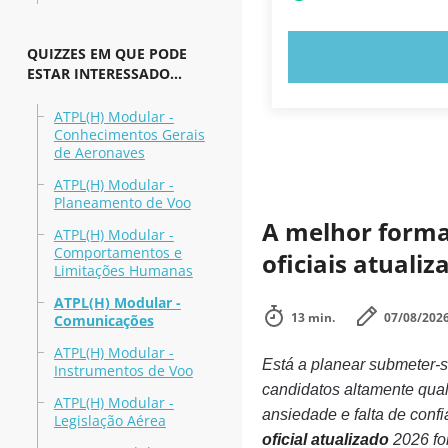
QUIZZES EM QUE PODE
EXPERIMENT
ESTAR INTERESSADO...
ATPL(H) Modular -
Conhecimentos Gerais
de Aeronaves
ATPL(H) Modular -
Planeamento de Voo
A melhor forma 
ATPL(H) Modular -
Comportamentos e
oficiais atuali
Limitações Humanas
ATPL(H) Modular -
13 min.
07/08/202
Comunicações
ATPL(H) Modular -
Está a planear submeter-
Instrumentos de Voo
candidatos altamente qu
ATPL(H) Modular -
ansiedade e falta de confi
Legislação Aérea
oficial atualizado
2026 fo