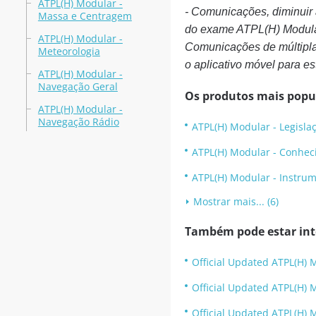
ATPL(H) Modular -
- Comunicações, diminuir 
Massa e Centragem
do exame ATPL(H) Modula
ATPL(H) Modular -
Comunicações de múltipla 
Meteorologia
o aplicativo móvel para es
ATPL(H) Modular -
Navegação Geral
Os produtos mais popu
ATPL(H) Modular -
Navegação Rádio
ATPL(H) Modular - Legisla
ATPL(H) Modular - Conhec
ATPL(H) Modular - Instru
Mostrar mais... (6)
Também pode estar inte
Official Updated ATPL(H) 
Official Updated ATPL(H) 
Official Updated ATPL(H)