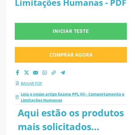
Limitações Humanas - PDF
Limitações Humanas
2026 PDF
INICIAR TESTE
COMPRAR AGORA
BAIXAR PDF
Leia o nosso artigo Exame PPL (H) - Comportamento e
Limitações Humanas
Aqui estão os produtos
mais solicitados...