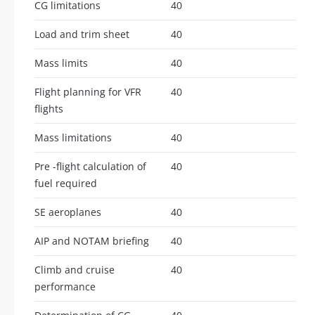
CG limitations
40
Load and trim sheet
40
Mass limits
40
Flight planning for VFR
40
flights
Mass limitations
40
Pre -flight calculation of
40
fuel required
SE aeroplanes
40
AIP and NOTAM briefing
40
Climb and cruise
40
performance