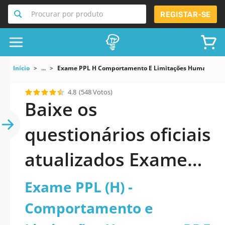
Procurar por produto
REGISTAR-SE
Início
...
Exame PPL H Comportamento E Limitações Humanas
4.8
(548 Votos)
Baixe os
questionários oficiais
atualizados Exame
PPL (H) -
Exame PPL (H) -
Comportamento e
Comportamento e