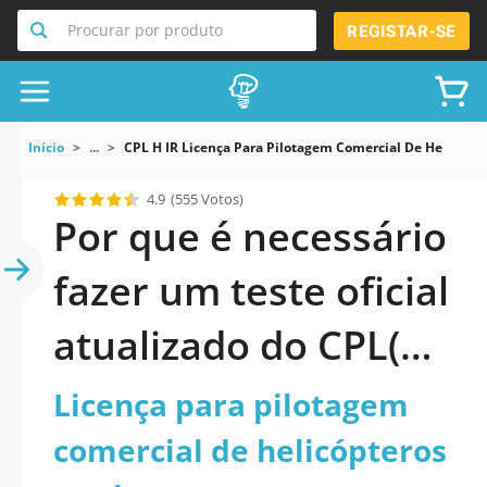
Procurar por produto
REGISTAR-SE
Início
...
CPL H IR Licença Para Pilotagem Comercial De Helicópt
4.9
(555 Votos)
Por que é necessário
fazer um teste oficial
atualizado do CPL(H)
IR: Licença para
Licença para pilotagem
pilotagem comercial
comercial de helicópteros