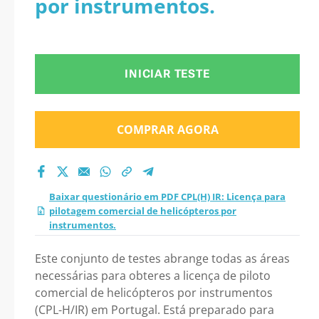
por instrumentos.
de helicópteros por
instrumentos. 2026?
INICIAR TESTE
COMPRAR AGORA
Baixar questionário em PDF CPL(H) IR: Licença para
pilotagem comercial de helicópteros por
instrumentos.
Este conjunto de testes abrange todas as áreas
necessárias para obteres a licença de piloto
comercial de helicópteros por instrumentos
(CPL-H/IR) em Portugal. Está preparado para