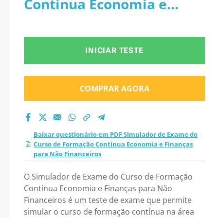
Contínua Economia e
Formação Contínua
Finanças para Não
Economia e Finanças
Financeiros
INICIAR TESTE
para Não Financeiros
2026?
COMPRAR AGORA
Baixar questionário em PDF Simulador de Exame do
Curso de Formação Contínua Economia e Finanças
para Não Financeiros
O Simulador de Exame do Curso de Formação
Contínua Economia e Finanças para Não
Financeiros é um teste de exame que permite
simular o curso de formação contínua na área