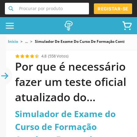
Procurar por produto
REGISTAR-SE
Início
...
Simulador De Exame Do Curso De Formação Contínua Ec
4.8
(558 Votos)
Por que é necessário
fazer um teste oficial
atualizado do
Simulador de Exame
Simulador de Exame do
do Curso de
Curso de Formação