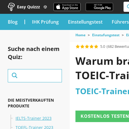
Easy Quizzz
blog
IHK Prüfung
Einstellungstest
Führers
Home
Einstufungstest
E
5.0
(682 Bewert
Suche nach einem
Quiz:
Warum brau
TOEIC-Trai
TOEIC-Traine
DIE MEISTVERKAUFTEN
PRODUKTE
KOSTENLOS TESTE
IELTS-Trainer 2023
TOEFL-Trainer 2023