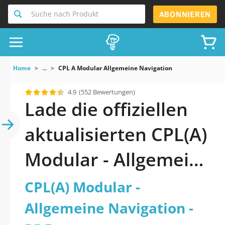
Suche nach Produkt
ABONNIEREN
Home
...
CPL A Modular Allgemeine Navigation
4.9
(552 Bewertungen)
Lade die offiziellen
aktualisierten CPL(A)
Modular - Allgemeine
Navigation Quiz 2026
CPL(A) Modular -
PDF herunter
Allgemeine Navigation -