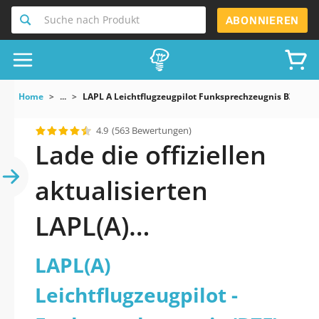
Suche nach Produkt
ABONNIEREN
Home
...
LAPL A Leichtflugzeugpilot Funksprechzeugnis BZF The
4.9
(563 Bewertungen)
Lade die offiziellen
aktualisierten
LAPL(A)
Leichtflugzeugpilot -
LAPL(A)
Funksprechzeugnis
Leichtflugzeugpilot -