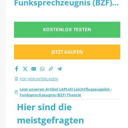
Funksprechzeugnis (BZF)
(BZF) Theorie Quiz
Theorie - PDF
2026 PDF herunter
KOSTENLOS TESTEN
JETZT KAUFEN
PDF HERUNTERLADEN
Lese unseren Artikel LAPL(A) Leichtflugzeugpilot -
Funksprechzeugnis (BZF) Theorie
Hier sind die
meistgefragten