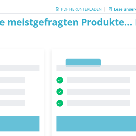
|
PDF HERUNTERLADEN
Lese unser
ie meistgefragten Produkte... P
1
1
OBIEREN!
JETZT AUSPROBIEREN!