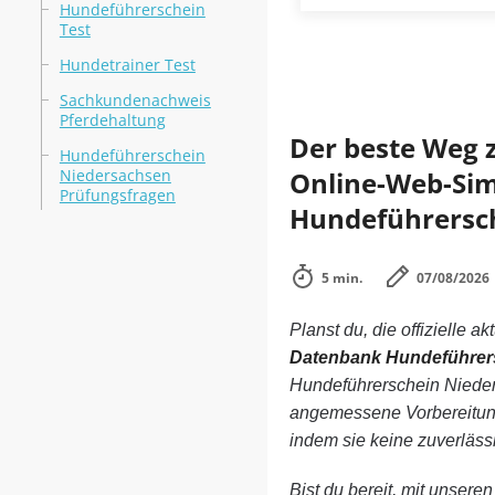
Hundeführerschein
Test
Hundetrainer Test
Sachkundenachweis
Pferdehaltung
Der beste Weg 
Hundeführerschein
Niedersachsen
Online-Web-Simu
Prüfungsfragen
Hundeführersch
5 min.
07/08/2026
Planst du, die offizielle ak
Datenbank Hundeführer
Hundeführerschein Nieder
angemessene Vorbereitung
indem sie keine zuverläs
Bist du bereit, mit unsere