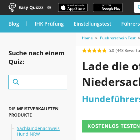
Easy Quizzz
blog
IHK Prüfung
Einstellungstest
Führers
Home
Fuehrerschein Test
5.0
(448 Bewert
Suche nach einem
Quiz:
Lade die o
Niedersac
Hundeführers
DIE MEISTVERKAUFTEN
PRODUKTE
KOSTENLOS TESTE
Sachkundenachweis
Hund NRW