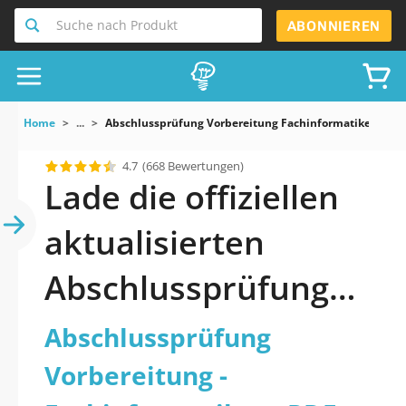
Suche nach Produkt
ABONNIEREN
Home
...
Abschlussprüfung Vorbereitung Fachinformatiker
4.7
(668 Bewertungen)
Lade die offiziellen
aktualisierten
Abschlussprüfung
Vorbereitung -
Abschlussprüfung
Fachinformatiker
Vorbereitung -