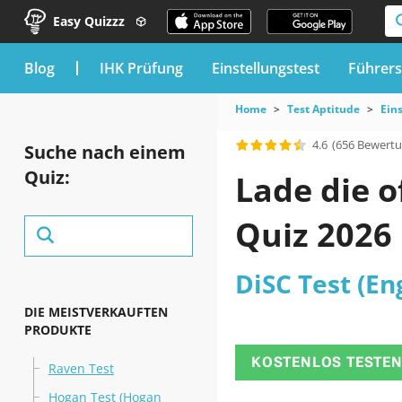
Easy Quizzz
blog
IHK Prüfung
Einstellungstest
Führers
Home
Test Aptitude
Ein
4.6
(656 Bewert
Suche nach einem
Quiz:
Lade die o
Quiz 2026
DiSC Test (Eng
DIE MEISTVERKAUFTEN
PRODUKTE
KOSTENLOS TESTE
Raven Test
Hogan Test (Hogan