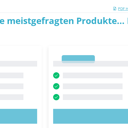
PDF 
ie meistgefragten Produkte... P
1
1
OBIEREN!
JETZT AUSPROBIEREN!