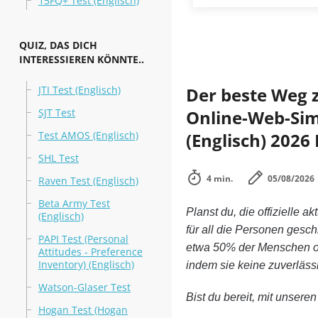
15FQ+ Test (Englisch)
QUIZ, DAS DICH
INTERESSIEREN KÖNNTE..
JTI Test (Englisch)
Der beste Weg 
SJT Test
Online-Web-Simu
Test AMOS (Englisch)
(Englisch) 2026
SHL Test
4 min.
05/08/2026
Raven Test (Englisch)
Beta Army Test
Planst du, die offizielle ak
(Englisch)
für all die Personen gesc
PAPI Test (Personal
etwa 50% der Menschen oh
Attitudes - Preference
Inventory) (Englisch)
indem sie keine zuverläs
Watson-Glaser Test
Bist du bereit, mit unsere
Hogan Test (Hogan