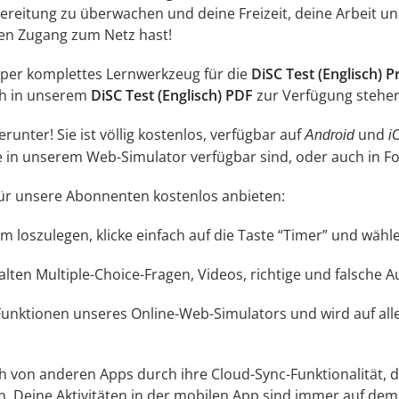
reitung zu überwachen und deine Freizeit, deine Arbeit und
inen Zugang zum Netz hast!
super komplettes Lernwerkzeug für die
DiSC Test (Englisch) 
ch in unserem
DiSC Test (Englisch) PDF
zur Verfügung stehen
unter! Sie ist völlig kostenlos, verfügbar auf
und
Android
i
ne in unserem Web-Simulator verfügbar sind, oder auch in 
 für unsere Abonnenten kostenlos anbieten:
 Um loszulegen, klicke einfach auf die Taste “Timer” und wä
lten Multiple-Choice-Fragen, Videos, richtige und falsche 
 Funktionen unseres Online-Web-Simulators und wird auf a
ch von anderen Apps durch ihre Cloud-Sync-Funktionalität, di
n. Deine Aktivitäten in der mobilen App sind immer auf d