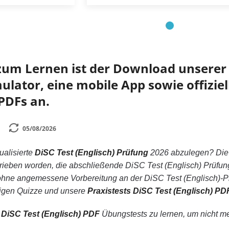
zum Lernen ist der Download unserer 
lator, eine mobile App sowie offiziell
 PDFs an.
05/08/2026
tualisierte
DiSC Test (Englisch) Prüfung
2026 abzulegen? Di
hrieben worden, die abschließende DiSC Test (Englisch) Prüfun
ne angemessene Vorbereitung an der DiSC Test (Englisch)-Prü
sigen Quizze und unsere
Praxistests DiSC Test (Englisch) PD
n
DiSC Test (Englisch) PDF
Übungstests zu lernen, um nicht meh