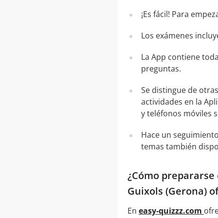
¡Es fácil! Para empez
Los exámenes incluye
La App contiene toda
preguntas.
Se distingue de otra
actividades en la Apl
y teléfonos móviles 
Hace un seguimiento
temas también dispo
¿Cómo prepararse c
Guixols (Gerona) of
En
easy-quizzz.com
ofr