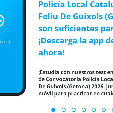
Policía Local Cata
Feliu De Guixols (
son suficientes par
¡Descarga la app d
ahora!
¡Estudia con nuestros test en
de Convocatoria Policía Loca
De Guixols (Gerona) 2026, ju
móvil para practicar en cual