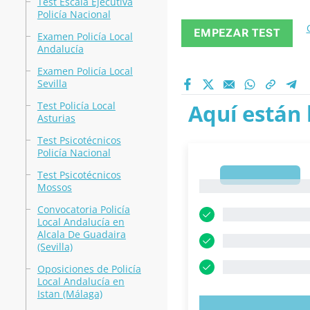
Test Escala Ejecutiva
Policía Nacional
EMPEZAR TEST
Examen Policía Local
Andalucía
Examen Policía Local
Sevilla
Test Policía Local
Aquí están 
Asturias
Test Psicotécnicos
Policía Nacional
Test Psicotécnicos
1
1
Mossos
Convocatoria Policía
Local Andalucía en
Alcala De Guadaira
(Sevilla)
Oposiciones de Policía
Local Andalucía en
Istan (Málaga)