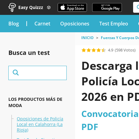
Easy Quizzz
blog
Carnet
Oposiciones
Test Empleo
INICIO
Fuerzas Y Cuerpos D
4.9
(598 Votos)
Busca un test
Descarga l
Policía Lo
2026 en P
LOS PRODUCTOS MÁS DE
MODA
Convocatoria 
Oposiciones de Policía
PDF
Local en Calahorra (La
Rioja)