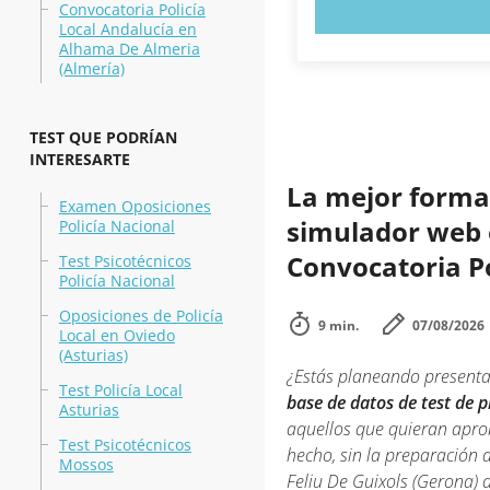
PRUEBE 
Convocatoria Policía
Local Andalucía en
Alhama De Almeria
(Almería)
TEST QUE PODRÍAN
INTERESARTE
La mejor forma 
Examen Oposiciones
simulador web en
Policía Nacional
Convocatoria Po
Test Psicotécnicos
Policía Nacional
Oposiciones de Policía
9 min.
07/08/2026
Local en Oviedo
(Asturias)
¿Estás planeando presenta
Test Policía Local
base de datos de test de 
Asturias
aquellos que quieran aprob
Test Psicotécnicos
hecho, sin la preparación
Mossos
Feliu De Guixols (Gerona) 