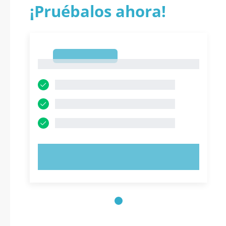
¡Pruébalos ahora!
1
1
PRUEBE AHORA