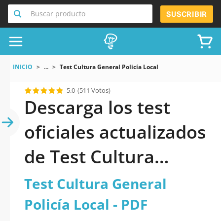
Buscar producto
SUSCRIBIR
INICIO
...
Test Cultura General Policía Local
5.0
(511 Votos)
Descarga los test
oficiales actualizados
de Test Cultura
General Policía Local
Test Cultura General
2026 en PDF
Policía Local - PDF