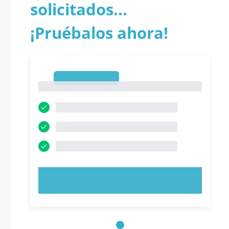
solicitados...
¡Pruébalos ahora!
1
1
PRUEBE AHORA