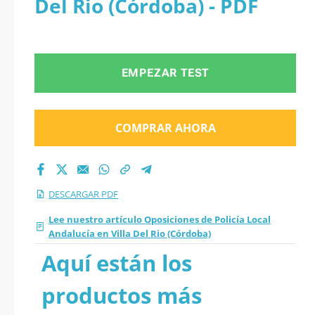
Del Rio (Córdoba) - PDF
Del Rio (Córdoba)
2026 en PDF
EMPEZAR TEST
COMPRAR AHORA
DESCARGAR PDF
Lee nuestro artículo Oposiciones de Policía Local
Andalucía en Villa Del Rio (Córdoba)
Aquí están los
productos más