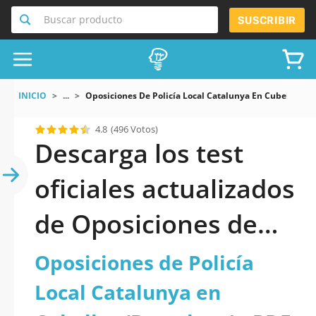
Buscar producto
SUSCRIBIR
INICIO
...
Oposiciones De Policía Local Catalunya En Cubelles Ba
4.8
(496 Votos)
Descarga los test
oficiales actualizados
de Oposiciones de
Policía Local
Oposiciones de Policía
Catalunya en
Local Catalunya en