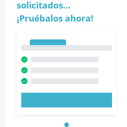
solicitados...
¡Pruébalos ahora!
1
1
PRUEBE AHORA