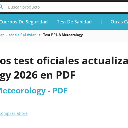
Buscar producto
Cuerpos De Seguridad
Test De Sanidad
Otras C
n Licencia Ppl Avion
Test PPL A Meteorology
os test oficiales actualiz
gy 2026 en PDF
Meteorology - PDF
Comprar ahora