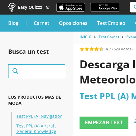
Easy Quizzz
blog
Carnet
Oposiciones
Test Empleo
INICIO
Test Carnet
Exame
4.7
(529 Votos)
Busca un test
Descarga l
Meteorolo
Test PPL (A) 
LOS PRODUCTOS MÁS DE
MODA
Test PPL (A) Navigation
EMPEZAR TEST
Test PPL (A) Aircraft
General Knowledge