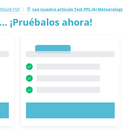
|
ARGAR PDF
Lee nuestro artículo Test PPL (A) Meteorology
.. ¡Pruébalos ahora!
1
1
PRUEBE AHORA