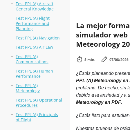
Test PPL (A) Aircraft
General Knowledge
Test PPL (A) Flight
Performance and
La mejor forma 
Planning
simulador web en
Test PPL (A) Navigation
Meteorology 2
Test PPL (A) Air Law
Test PPL (A)
5 min.
07/08/2026
Communications
Test PPL (A) Human
¿Estás planeando presenta
Performance
PPL (A) Meteorology en
Test PPL (A)
problema. De hecho, sin 
Meteorology
debido a la ansiedad y a 
Test PPL (A) Operational
Meteorology en PDF
.
Procedures
Test PPL (A) Principals
¿Estás listo para estudiar
of Flight
Nuestras pruebas de práct