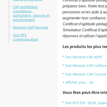
Certificat d’aptitude péda
préparez bien. Notre test p
CAP esthétique,
cosmétique,
personnes et les aide à au
parfumerie, révision et
augmenter leur confiance.
entraînement
Certificat d’aptitude péd
Révision CAP Fleuriste
Simulateur Certificat d’ap
Test BTS
réponses et utiliser l’appl
Communication
Les produits les plus t
Test Révision CAP AEPE
Test Révision CAP Coiffure
Test Révision CAP Cuisine
Afficher plus... (6)
Vous êtes peut-être inté
Test BTS ESF : QCM, sujets