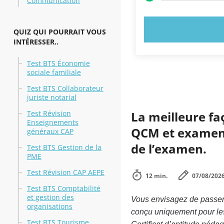
Communication
ESSAYEZ MAI
QUIZ QUI POURRAIT VOUS
INTÉRESSER..
Test BTS Économie
sociale familiale
Test BTS Collaborateur
juriste notarial
Test Révision
La meilleure fa
Enseignements
QCM et examens 
généraux CAP
de l’examen.
Test BTS Gestion de la
PME
Test Révision CAP AEPE
12 min.
07/08/202
Test BTS Comptabilité
et gestion des
Vous envisagez de passer 
organisations
conçu uniquement pour le
Test BTS Tourisme