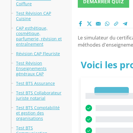
DÉMARRER QUIZ
Coiffure
Test Révision CAP
Cuisine
CAP esthétique,
cosmétique,
Le simulateur du certifi
parfumerie, révision et
entraînement
méthodes d'enseignement 
Révision CAP Fleuriste
Voici les p
Test Révision
Enseignements
généraux CAP
Test BTS Assurance
1
Test BTS Collaborateur
1
juriste notarial
Test BTS Comptabilité
et gestion des
organisations
Test BTS