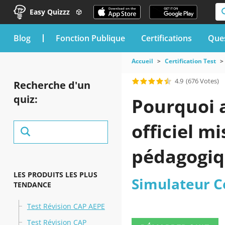
Easy Quizzz
blog
Fonction Publique
Certifications
Ques
Accueil
Certification Test
4.9
(676 Votes)
Recherche d'un
quiz:
Pourquoi a
officiel m
pédagogiq
LES PRODUITS LES PLUS
Simulateur C
TENDANCE
Test Révision CAP AEPE
Test Révision CAP