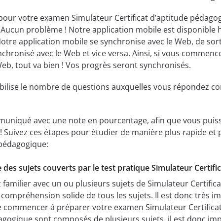
pour votre examen Simulateur Certificat d’aptitude pédago
 Aucun problème ! Notre application mobile est disponible h
tre application mobile se synchronise avec le Web, de sorte
ynchronisé avec le Web et vice versa. Ainsi, si vous commenc
eb, tout va bien ! Vos progrès seront synchronisés.
bilise le nombre de questions auxquelles vous répondez c
muniqué avec une note en pourcentage, afin que vous puissi
l! Suivez ces étapes pour étudier de manière plus rapide et
e pédagogique:
e des sujets couverts par le test pratique Simulateur Certif
 familier avec un ou plusieurs sujets de Simulateur Certific
 compréhension solide de tous les sujets. Il est donc très
e commencer à préparer votre examen Simulateur Certifica
dagogique sont composés de plusieurs sujets, il est donc i