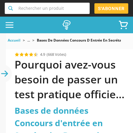
Rechercher un produit
S'ABONNER
Accueil
...
Bases De Données Concours D Entrée En Secrétariat B
4.9
(668 Votes)
Pourquoi avez-vous
besoin de passer un
test pratique officiel
mis à jour de Bases
Bases de données
de données
Concours d'entrée en