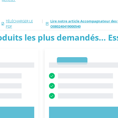
|
TÉLÉCHARGER LE
Lire notre article Accompagnateur des t
PDF
O080240419000540
roduits les plus demandés... E
1
1
NTENANT !
ESSAYEZ MAINTENANT !