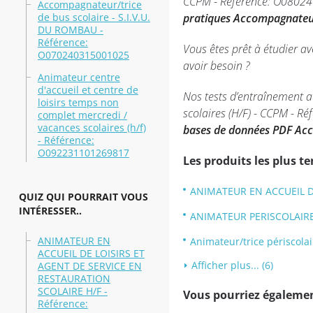
CCPM - Référence: O080240
Accompagnateur/trice
de bus scolaire - S.I.V.U.
pratiques Accompagnateur
DU ROMBAU -
Référence:
Vous êtes prêt à étudier a
O070240315001025
avoir besoin ?
Animateur centre
d'accueil et centre de
Nos tests d’entraînement a
loisirs temps non
scolaires (H/F) - CCPM - R
complet mercredi /
vacances scolaires (h/f)
bases de données PDF Acc
- Référence:
O092231101269817
Les produits les plus t
ANIMATEUR EN ACCUEIL DE
QUIZ QUI POURRAIT VOUS
INTÉRESSER..
ANIMATEUR PERISCOLAIRE 
ANIMATEUR EN
Animateur/trice périscola
ACCUEIL DE LOISIRS ET
Afficher plus... (6)
AGENT DE SERVICE EN
RESTAURATION
SCOLAIRE H/F -
Vous pourriez également
Référence: