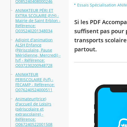
O085240408000246
Essais Spécialisation ANI
ANIMATEUR PÉRI ET
EXTRA SCOLAIRE (F/H) -
Mairie de Saint Erblon -
Si les PDF Accompa
Référence:
suffisent pas pour
O035240201348034
transports scolair
Adjoint d'animation
ALSH Enfance
partout.
(Périscolaire, Pause
Méridienne, Mercredi) -
h/f - Référence:
O037230200948728
ANIMATEUR
PERISCOLAIRE (h/f) -
FECAMP - Référence:
O076240524000511
Animateur(trice)
d'accueil de Loisirs
(périscolaire et
extrascolaire) -
Référence:
O067240522001508