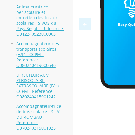
Animateur/trice
périscolaire et
entretien des locaux
scolaires - SIVOS du
Pays Ségali - Référence:
O012240523000003
Accompagnateur des
transports scolaires
(H/F) - CCPM -
Référence:
O080240419000540
DIRECTEUR ACM
PERISCOLAIRE
EXTRASCOLAIRE (F/H) -
CCPM - Référence:
O080240415001242
Accompagnateur/trice
de bus scolaire - S.I.V.U.
DU ROMBAU -
Référence:
O070240315001025