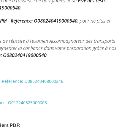
due à l’absence de quiz fiables et de
PDF des tests
0419000540
.
CCPM - Référence: O080240419000540
, pour ne plus en
es de réussite à l’examen Accompagnateur des transports
ugmenter la confiance dans votre préparation grâce à nos
nce: O080240419000540
.
 Référence: O085240408000246
érence: O012240523000003
iers PDF: