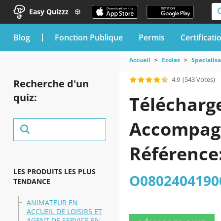
Easy Quizzz
blog
Fonction Publique
Permis
Certificati
Accueil
Ecoles
Specialisa
4.9
(543 Votes)
Recherche d'un
quiz:
Télécharge
Accompagna
Référence
LES PRODUITS LES PLUS
O08024041900
TENDANCE
ANIMATEUR EN
ACCUEIL DE LOISIRS ET
AGENT DE SERVICE EN