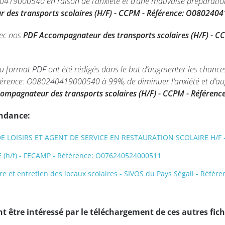
419000540 en raison de l’anxiété et d’une mauvaise préparation 
 des transports scolaires (H/F) - CCPM - Référence: O08024
vec nos
PDF Accompagnateur des transports scolaires (H/F) - 
u format PDF ont été rédigés dans le but d’augmenter les chanc
éférence: O080240419000540 à 99%, de diminuer l’anxiété et d’a
ompagnateur des transports scolaires (H/F) - CCPM - Référe
endance:
 LOISIRS ET AGENT DE SERVICE EN RESTAURATION SCOLAIRE H/F -
(h/f) - FECAMP - Référence: O076240524000511
ire et entretien des locaux scolaires - SIVOS du Pays Ségali - Réf
 être intéressé par le téléchargement de ces autres fich