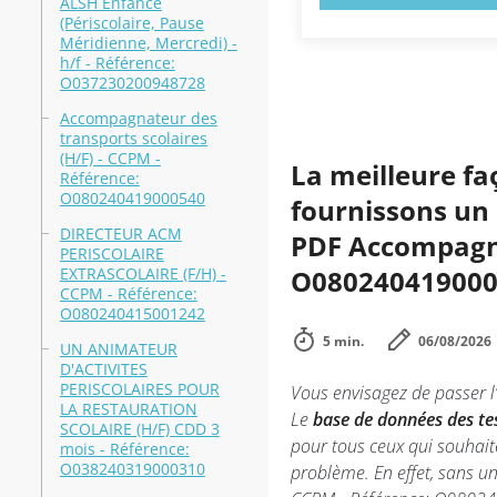
ALSH Enfance
(Périscolaire, Pause
Méridienne, Mercredi) -
h/f - Référence:
O037230200948728
Accompagnateur des
transports scolaires
(H/F) - CCPM -
La meilleure fa
Référence:
O080240419000540
fournissons un 
DIRECTEUR ACM
PDF Accompagnat
PERISCOLAIRE
EXTRASCOLAIRE (F/H) -
O08024041900054
CCPM - Référence:
O080240415001242
5 min.
06/08/2026
UN ANIMATEUR
D'ACTIVITES
PERISCOLAIRES POUR
Vous envisagez de passer 
LA RESTAURATION
Le
base de données des te
SCOLAIRE (H/F) CDD 3
pour tous ceux qui souhai
mois - Référence:
O038240319000310
problème. En effet, sans u