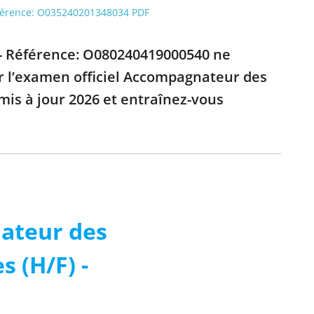
Référence: O035240201348034 PDF
 - Référence: O080240419000540 ne
ur l’examen officiel Accompagnateur des
mis à jour 2026 et entraînez-vous
ateur des
s (H/F) -