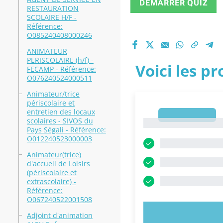
DÉMARRER QUIZ
RESTAURATION
SCOLAIRE H/F -
Référence:
O085240408000246
ANIMATEUR
PERISCOLAIRE (h/f) -
Voici les p
FECAMP - Référence:
O076240524000511
Animateur/trice
périscolaire et
entretien des locaux
1
scolaires - SIVOS du
1
Pays Ségali - Référence:
O012240523000003
Animateur(trice)
d'accueil de Loisirs
(périscolaire et
extrascolaire) -
Référence:
O067240522001508
ESSAYEZ MAI
Adjoint d'animation