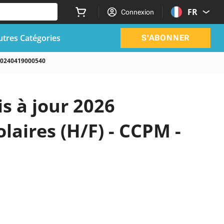
FR
Connexion
utres Catégories
S'ABONNER
80240419000540
is à jour 2026
aires (H/F) - CCPM -