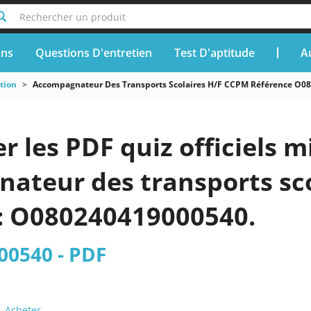
Rechercher un produit
ons
Questions D'entretien
Test D'aptitude
A
tion
Accompagnateur Des Transports Scolaires H/F CCPM Référence O0
r les PDF quiz officiels m
teur des transports scol
: O080240419000540.
0540 - PDF
Acheter