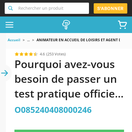
Rechercher un produit
S'ABONNER
Accueil
...
ANIMATEUR EN ACCUEIL DE LOISIRS ET AGENT DE SER
4.6
(253 Votes)
Pourquoi avez-vous
besoin de passer un
test pratique officiel
mis à jour de
O085240408000246
ANIMATEUR EN