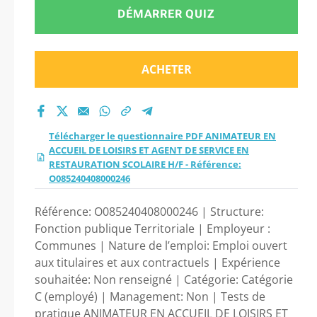
ACCUEIL DE LOISIRS
DÉMARRER QUIZ
ET AGENT DE SERVICE
ACHETER
EN RESTAURATION
SCOLAIRE H/F -
Télécharger le questionnaire PDF ANIMATEUR EN
Référence:
ACCUEIL DE LOISIRS ET AGENT DE SERVICE EN
RESTAURATION SCOLAIRE H/F - Référence:
O085240408000246
O085240408000246
Référence: O085240408000246 | Structure:
2026 ?
Fonction publique Territoriale | Employeur :
Communes | Nature de l’emploi: Emploi ouvert
aux titulaires et aux contractuels | Expérience
souhaitée: Non renseigné | Catégorie: Catégorie
C (employé) | Management: Non | Tests de
pratique ANIMATEUR EN ACCUEIL DE LOISIRS ET