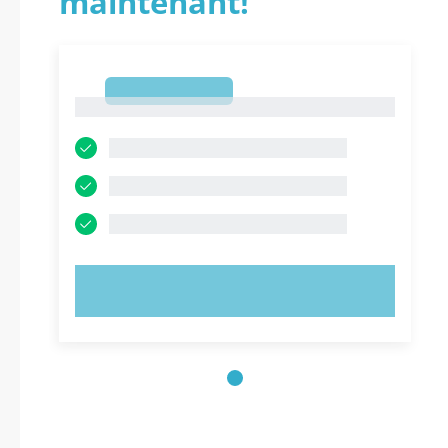
maintenant!
1
1
ESSAYEZ MAINTENANT !