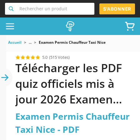
Rechercher un produit
S'ABONNER
Accueil
...
Examen Permis Chauffeur Taxi Nice
5.0
(515 Votes)
Télécharger les PDF
quiz officiels mis à
jour 2026 Examen
Permis Chauffeur
Examen Permis Chauffeur
Taxi Nice.
Taxi Nice - PDF