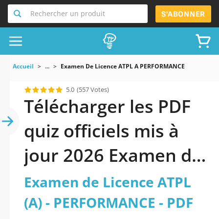
Rechercher un produit
S'ABONNER
Accueil
...
Examen De Licence ATPL A PERFORMANCE
5.0
(557 Votes)
Télécharger les PDF
quiz officiels mis à
jour 2026 Examen de
Licence ATPL (A) -
Examen de Licence ATPL
PERFORMANCE.
(A) - PERFORMANCE - PDF