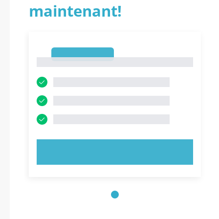
maintenant!
1
1
ESSAYEZ MAINTENANT !