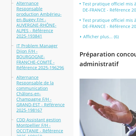
Alternance
Test pratique officiel mis
Responsable
DE-FRANCE - Référence 20
production Ambérieu-
en-Bugey F/H -
Test pratique officiel mis
AUVERGNE-RHÔNE-
DE-FRANCE - Référence 20
ALPES - Référence
2025-193841
Afficher plus... (6)
IT Problem Manager
Dijon F/H -
Préparation concour
BOURGOGNE-
FRANCHE-COMTÉ -
administratif
Référence 2025-196296
Alternance
Responsable de la
communication
Châlons-en-
Champagne F/H -
GRAND-EST - Référence
2025-198167
CDD Assistant gestion
Montpellier F/H -
OCCITANIE - Référence