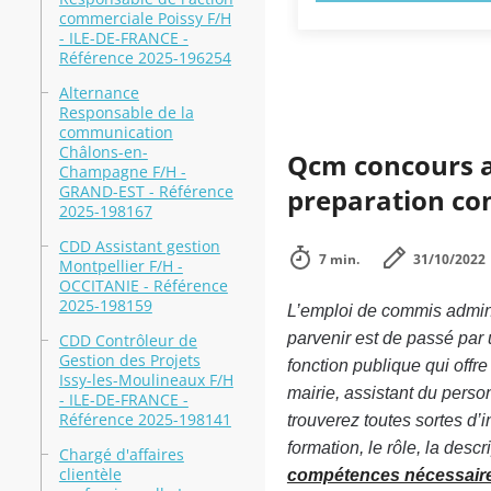
commerciale Poissy F/H
- ILE-DE-FRANCE -
Référence 2025-196254
Alternance
Responsable de la
communication
Châlons-en-
Qcm concours ad
Champagne F/H -
GRAND-EST - Référence
preparation co
2025-198167
CDD Assistant gestion
7 min.
31/10/2022
Montpellier F/H -
OCCITANIE - Référence
2025-198159
L’emploi de commis admini
parvenir est de passé par 
CDD Contrôleur de
Gestion des Projets
fonction publique qui offre
Issy-les-Moulineaux F/H
mairie, assistant du person
- ILE-DE-FRANCE -
Référence 2025-198141
trouverez toutes sortes d’i
formation, le rôle, la desc
Chargé d'affaires
clientèle
compétences nécessair