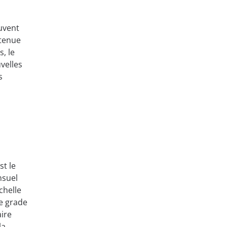
uvent
 tenue
, le
velles
s
st le
nsuel
chelle
e grade
aire
la