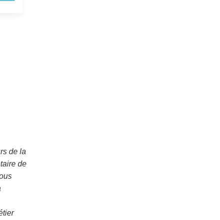
rs de la
étaire de
ous
a
étier