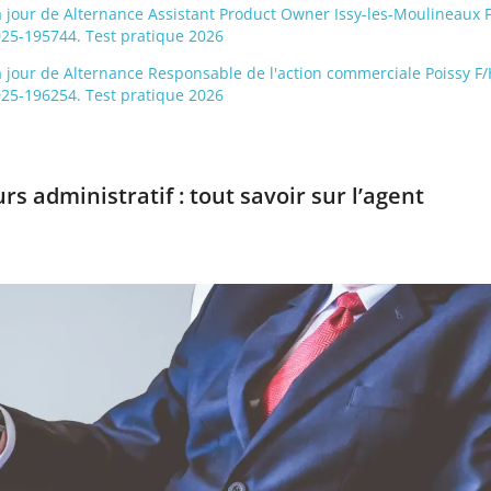
 à jour de Alternance Assistant Product Owner Issy-les-Moulineaux F/
25-195744. Test pratique 2026
 à jour de Alternance Responsable de l'action commerciale Poissy F/H
25-196254. Test pratique 2026
s administratif : tout savoir sur l’agent