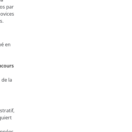
ros par
novices
s.
yé en
ncours
 de la
tratif,
quiert
années,