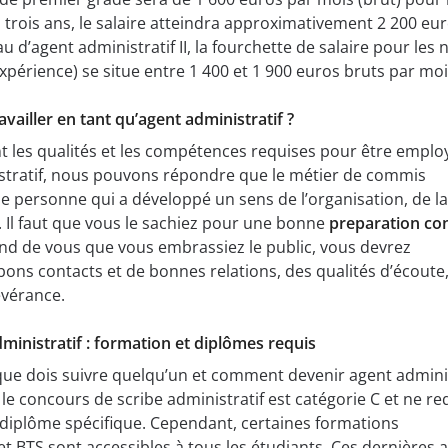
trois ans, le salaire atteindra approximativement 2 200 eu
au d’agent administratif II, la fourchette de salaire pour les 
expérience) se situe entre 1 400 et 1 900 euros bruts par moi
ailler en tant qu’agent administratif ?
nt les qualités et les compétences requises pour être emplo
tratif, nous pouvons répondre que le métier de commis
ne personne qui a développé un sens de l’organisation, de la
r. Il faut que vous le sachiez pour une bonne
preparation co
ttend de vous que vous embrassiez le public, vous devrez
bons contacts et de bonnes relations, des qualités d’écoute,
évérance.
inistratif : formation et diplômes requis
que dois suivre quelqu’un et comment devenir agent adminis
 le concours de scribe administratif est catégorie C et ne re
e diplôme spécifique. Cependant, certaines formations
et BTS sont accessibles à tous les étudiants. Ces dernières 