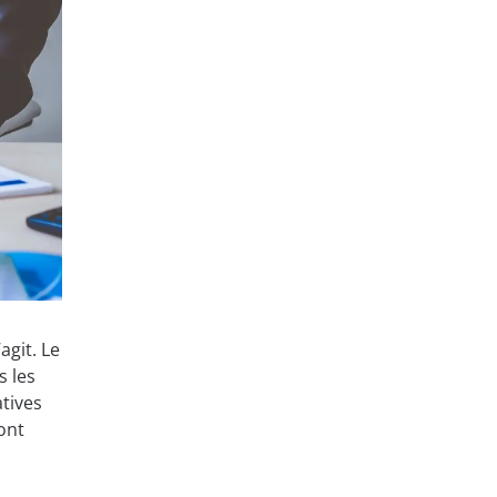
agit. Le
s les
atives
ont