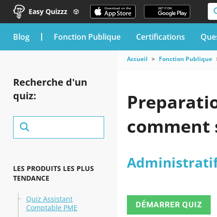
Easy Quizzz
blog
Fonction Publique
Certifications
Ques
Accueil
Fonction Publique
Recherche d'un
quiz:
Preparatio
comment s
Administrati
LES PRODUITS LES PLUS
TENDANCE
Quiz Assistant
DÉMARRER QUIZ
Comptable PME