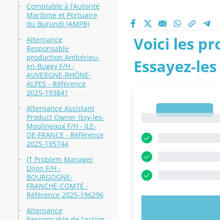
Comptable à l’Autorité
Maritime et Portuaire
du Burundi (AMPB)
Voici les p
Alternance
Responsable
production Ambérieu-
Essayez-les
en-Bugey F/H -
AUVERGNE-RHÔNE-
ALPES - Référence
2025-193841
Alternance Assistant
1
Product Owner Issy-les-
1
Moulineaux F/H - ILE-
DE-FRANCE - Référence
2025-195744
IT Problem Manager
Dijon F/H -
BOURGOGNE-
FRANCHE-COMTÉ -
Référence 2025-196296
ESSAYEZ MAI
Alternance
Responsable de l'action