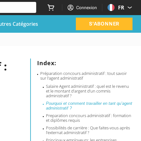
FR
Connexion
utres Catégories
S'ABONNER
 :
Index:
Préparation concours administratif : tout savoir
sur l’agent administratif
Salaire Agent administratif : quel est le revenu
et le montant d’argent d’un commis
administratif ?
Pourquoi et comment travailler en tant qu’agent
administratif ?
Preparation concours administratif : formation
et diplômes requis
Possibilités de carrière : Que faites-vous après
l’externat administratif ?
Principaux employeurs: les entreprises