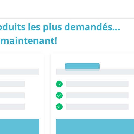
roduits les plus demandés...
 maintenant!
1
1
NTENANT !
ESSAYEZ MAINTENANT !