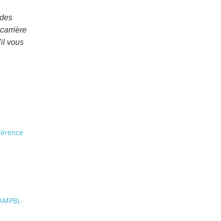
 des
carrière
il vous
férence
(AMPB).