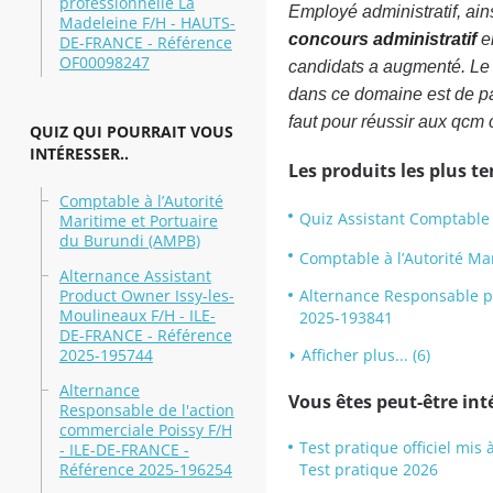
professionnelle La
Employé administratif, ain
Madeleine F/H - HAUTS-
concours administratif
en
DE-FRANCE - Référence
OF00098247
candidats a augmenté. Le m
dans ce domaine est de pas
faut pour réussir aux qcm 
QUIZ QUI POURRAIT VOUS
INTÉRESSER..
Les produits les plus t
Comptable à l’Autorité
Quiz Assistant Comptabl
Maritime et Portuaire
du Burundi (AMPB)
Comptable à l’Autorité Ma
Alternance Assistant
Product Owner Issy-les-
Alternance Responsable 
Moulineaux F/H - ILE-
2025-193841
DE-FRANCE - Référence
2025-195744
Afficher plus... (6)
Alternance
Vous êtes peut-être inté
Responsable de l'action
commerciale Poissy F/H
Test pratique officiel mis
- ILE-DE-FRANCE -
Référence 2025-196254
Test pratique 2026