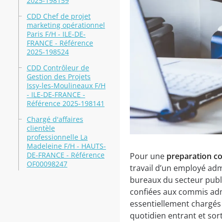
2025-198159
CDD Chef de projet
marketing opérationnel
Paris F/H - ILE-DE-
FRANCE - Référence
2025-198524
CDD Contrôleur de
Gestion des Projets
Issy-les-Moulineaux F/H
- ILE-DE-FRANCE -
Référence 2025-198141
Chargé d'affaires
clientèle
professionnelle La
Madeleine F/H - HAUTS-
DE-FRANCE - Référence
Pour une
preparation co
OF00098247
travail d’un employé adm
bureaux du secteur public
confiées aux commis admi
essentiellement chargés d
quotidien entrant et sort