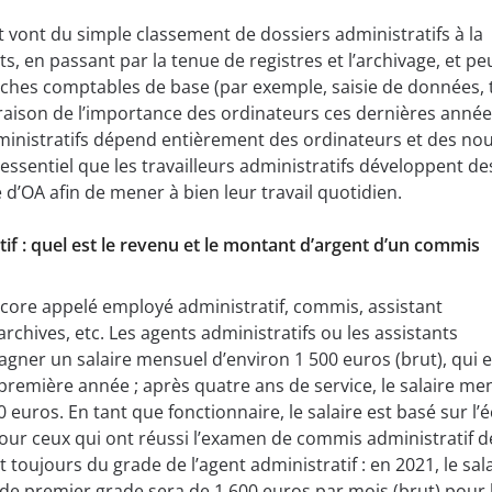
t vont du simple classement de dossiers administratifs à la
 en passant par la tenue de registres et l’archivage, et pe
âches comptables de base (par exemple, saisie de données,
n raison de l’importance des ordinateurs ces dernières années
dministratifs dépend entièrement des ordinateurs et des nou
 essentiel que les travailleurs administratifs développent de
’OA afin de mener à bien leur travail quotidien.
tif : quel est le revenu et le montant d’argent d’un commis
encore appelé employé administratif, commis, assistant
archives, etc. Les agents administratifs ou les assistants
agner un salaire mensuel d’environ 1 500 euros (brut), qui e
première année ; après quatre ans de service, le salaire me
0 euros. En tant que fonctionnaire, le salaire est basé sur l’é
ur ceux qui ont réussi l’examen de commis administratif d
 toujours du grade de l’agent administratif : en 2021, le sal
 de premier grade sera de 1 600 euros par mois (brut) pour 