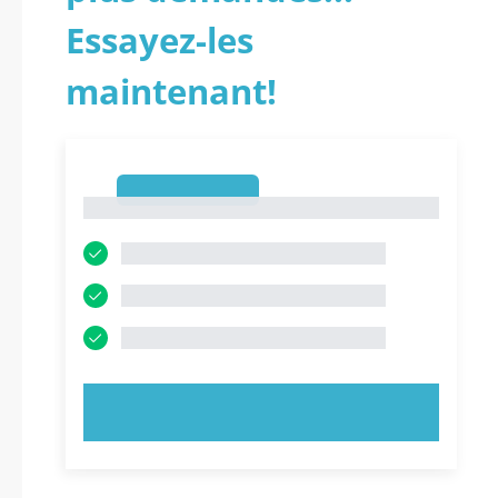
Essayez-les
maintenant!
1
1
ESSAYEZ MAINTENANT !