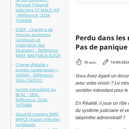
Parquet Tribunal
judiciaire ST MALO H/F
- Référence: 2024-
1526568
DGEF - Chargé-e de
mission questions
Perdu dans les 
juridiques et
Pas de panique
intégration des
étrangers - Référence:
MINT_BA075ACA-82320
10 min.
14/05/202
Chargé d'étude «
projets numériques » -
SADJAV - Référence:
Vous Avez égaré un documen
2024-1507232
avec votre voisin ? Le min
Juriste-consultant au
sembler intimidant pour le
BCAC - SEM -
Référence: 2024-
En Réalité, il joue un rôl
1475884
du système judiciaire et v
Sécurité routière ERPC
labyrinthe administratif ?
BRPCE chargé d'études
juridiques