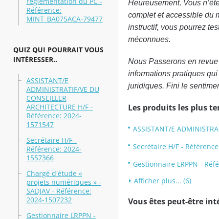
réglementation du PC -
Heureusement, Vous n’êtes
Référence:
complet et accessible du mi
MINT_BA075ACA-79477
instructif, vous pourrez t
méconnues.
QUIZ QUI POURRAIT VOUS
INTÉRESSER..
Nous Passerons en revue se
informations pratiques qui
ASSISTANT/E
juridiques. Fini le sentim
ADMINISTRATIF/VE DU
CONSEILLER
ARCHITECTURE H/F -
Les produits les plus t
Référence: 2024-
1571547
ASSISTANT/E ADMINISTRAT
Secrétaire H/F -
Secrétaire H/F - Référenc
Référence: 2024-
1557366
Gestionnaire LRPPN - Ré
Chargé d'étude «
Afficher plus... (6)
projets numériques » -
SADJAV - Référence:
2024-1507232
Vous êtes peut-être inté
Gestionnaire LRPPN -