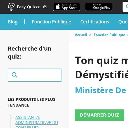
Easy Quizzz
blog
Fonction Publique
Certifications
Ques
Accueil
Fonction Publique
Recherche d'un
quiz:
Ton quiz m
Démystifi
Ministère De 
LES PRODUITS LES PLUS
TENDANCE
DÉMARRER QUIZ
ASSISTANT/E
ADMINISTRATIF/VE DU
CONSEILLER