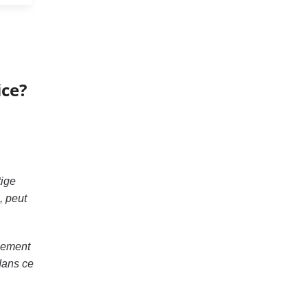
ice?
tige
, peut
nnement
 dans ce