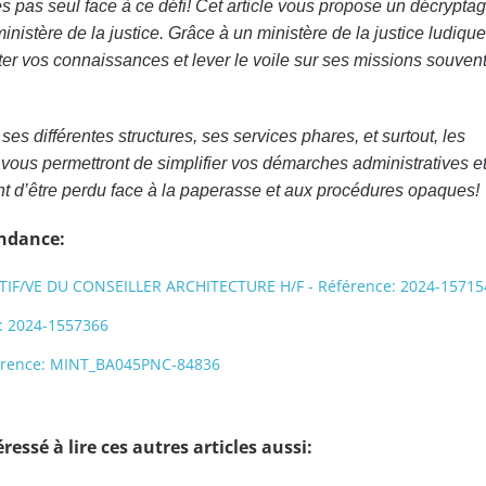
 pas seul face à ce défi! Cet article vous propose un décrypta
nistère de la justice. Grâce à un ministère de la justice ludique
ester vos connaissances et lever le voile sur ses missions souven
s différentes structures, ses services phares, et surtout, les
 vous permettront de simplifier vos démarches administratives e
ent d’être perdu face à la paperasse et aux procédures opaques!
endance:
IF/VE DU CONSEILLER ARCHITECTURE H/F - Référence: 2024-15715
e: 2024-1557366
férence: MINT_BA045PNC-84836
ressé à lire ces autres articles aussi: