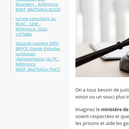
étrangers - Référence:
MINT_BA075ACA-82320
Juriste-consultant au
BCAC - SEM -
Référence: 2024-
1475884
Sécurité routière ERPC
BRPCE chargé d'études
juridiques
réglementation du PC -
Référence:
MINT_BA075ACA-79477
On a tous besoin de jus
voisin ou un souci plus i
Imaginez le
ministère de 
soient respectées et que 
les prisons et aide les g