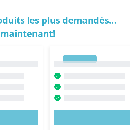
roduits les plus demandés...
 maintenant!
1
1
NTENANT !
ESSAYEZ MAINTENANT !