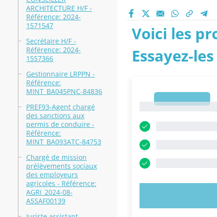
ARCHITECTURE H/F -
Référence: 2024-
1571547
Voici les p
Secrétaire H/F -
Référence: 2024-
Essayez-les
1557366
Gestionnaire LRPPN -
Référence:
MINT_BA045PNC-84836
1
1
PREF93-Agent chargé
des sanctions aux
permis de conduire -
Référence:
MINT_BA093ATC-84753
Chargé de mission
prélèvements sociaux
des employeurs
agricoles - Référence:
AGRI_2024-08-
ESSAYEZ MAI
A5SAF00139
Juriste assistant -