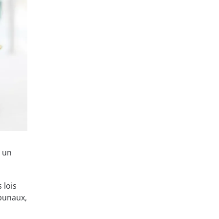
c un
 lois
ibunaux,