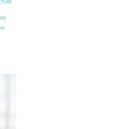
ECTURE
026
ce: