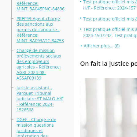
Test pratique officiel m
Référence:
H/F - Référence: 2024-157
MINT_BA045PNC-84836
PREF93-Agent chargé
Test pratique officiel mis
des sanctions aux
Test pratique officiel mis
permis de conduire -
Référence:
2024-1507232. Test prati
MINT_BA093ATC-84753
Afficher plus... (6)
Chargé de mission
prélèvements sociaux
des employeurs
On fait la justice p
agricoles - Référence:
AGRI_2024-08-
A5SAF00139
Juriste assistant -
Parquet Tribunal
judiciaire ST MALO H/F
- Référence: 2024-
1526568
DGEF - Chargé-e de
mission questions
juridiques et
intégration des