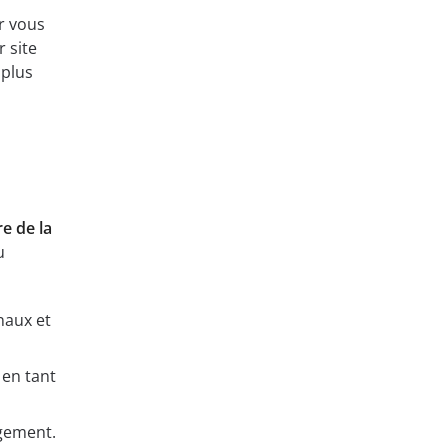
r vous
 site
 plus
e de la
u
naux et
 en tant
ugement.