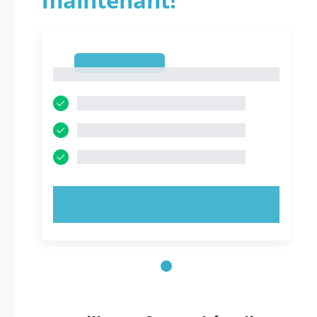
maintenant!
1
1
ESSAYEZ MAINTENANT !