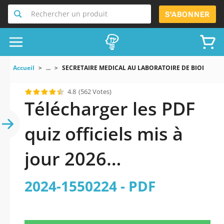
Rechercher un produit
S'ABONNER
Accueil
...
SECRETAIRE MEDICAL AU LABORATOIRE DE BIOLOGIE H
4.8
(562 Votes)
Télécharger les PDF
quiz officiels mis à
jour 2026
SECRETAIRE MEDICAL
2024-1550224 - PDF
AU LABORATOIRE DE